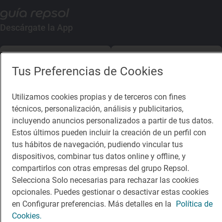
Descárgate la App
App Store
Google Play
Tus Preferencias de Cookies
Guía Repsol
Enlaces
Utilizamos cookies propias y de terceros con fines
técnicos, personalización, análisis y publicitarios,
Comer
Contacto
incluyendo anuncios personalizados a partir de tus datos.
Viajar
Sala de prensa
Estos últimos pueden incluir la creación de un perfil con
tus hábitos de navegación, pudiendo vincular tus
Dormir
Canal de ética
dispositivos, combinar tus datos online y offline, y
compartirlos con otras empresas del grupo Repsol.
Selecciona Solo necesarias para rechazar las cookies
opcionales. Puedes gestionar o desactivar estas cookies
en Configurar preferencias. Más detalles en la
Política de
Política de privacidad
Política de cookies
Nota legal
Cookies.