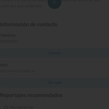
costero. Por cierto, en Melicena se celebra la Noche de San
Juan con una sardinada.
Información de contacto
Teléfono
958830506
Llamar
Web
http://www.sorvilan.es
Ver web
Reportajes recomendados
Reportaje de viaje