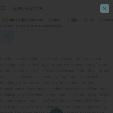
Sorvilán
Soletes de Famosos
Comer
Viajar
Soles
Solete
Entre tinaos y sardinadas
Sorvilán es un pueblo de la Contraviesa granadina con un
anejo igualmente serrano, Alfornón, y dos pequeños núcleos
urbanos en la costa: Los Yesos y Melicena. Entre Sorvilán, con
su iglesia, sus calles estrechas y empinadas y sus casitas
blancas, y Alfornón, con tinaos y un lavadero antiguo,
transcurren varias rutas de senderismo y se alza el llamado
Castillejo, que es el castillo emblema del escudo del municipio,
actualmente en ruinas. La Ermita de Los Yesos, el Peñón de
San Patricio y la Torre de Melicena completan el patrimonio