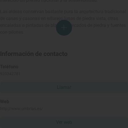
merecido un premio nacional a la sostenibilidad.
Las aldeas conservan bastante pura la arquitectura tradicional
de casas y casonas en sillarejo (unas de piedra vista, otras
encaladas o pintadas de blanco), cercados de piedra y fuentes
con pilones.
Información de contacto
Teléfono
920342781
Llamar
Web
http://www.umbrias.es/
Ver web