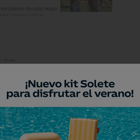
nos huevos de pata negra
evos Cobardes y Gallinas
Museo
useo Alfar
ba de Tormes, Salamanca
Museo
useo Mateo Hernández