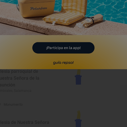
jar, Salamanca
Monumento
glesia Parroquial de la
anta Cruz
lencia de Negrilla, Salamanca
Monumento
glesia parroquial de
uestra Señora de la
sunción
mbrales, Salamanca
Monumento
glesia de Nuestra Señora