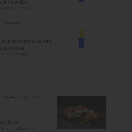
e la Asunción
 Alberca, Salamanca
Monumento
glesia de Nuestra Señora
e las Nieves
nedas, Salamanca
Restaurante Guía Repsol
asa Paca
alamanca, Salamanca