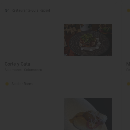
Restaurante Guía Repsol
Corte y Cata
M
Salamanca, Salamanca
S
Solete
· Bares