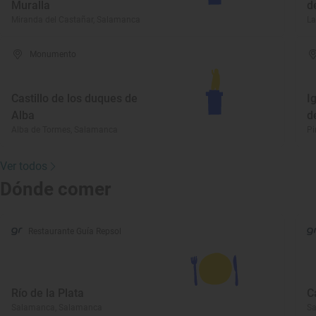
Muralla
d
Miranda del Castañar, Salamanca
La
Monumento
Castillo de los duques de
I
Alba
d
Alba de Tormes, Salamanca
Pi
Ver todos
Dónde comer
Restaurante Guía Repsol
Río de la Plata
C
Salamanca, Salamanca
S