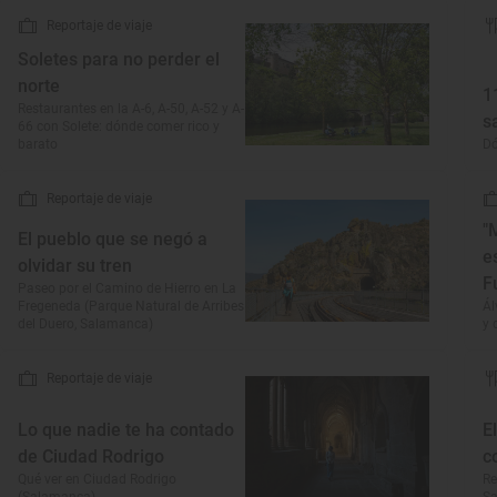
Reportaje de viaje
Soletes para no perder el
norte
1
Restaurantes en la A-6, A-50, A-52 y A-
s
66 con Solete: dónde comer rico y
barato
D
Reportaje de viaje
"
El pueblo que se negó a
e
olvidar su tren
F
Paseo por el Camino de Hierro en La
Fregeneda (Parque Natural de Arribes
Ál
del Duero, Salamanca)
y 
Reportaje de viaje
Lo que nadie te ha contado
E
de Ciudad Rodrigo
c
Qué ver en Ciudad Rodrigo
Re