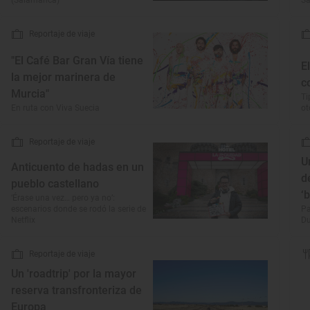
(Salamanca)
S
Reportaje de viaje
"El Café Bar Gran Vía tiene
E
la mejor marinera de
c
Murcia"
Ti
En ruta con Viva Suecia
o
Reportaje de viaje
U
Anticuento de hadas en un
d
pueblo castellano
‘
‘Érase una vez… pero ya no’:
escenarios donde se rodó la serie de
Pa
Netflix
Du
Reportaje de viaje
Un 'roadtrip' por la mayor
reserva transfronteriza de
Europa