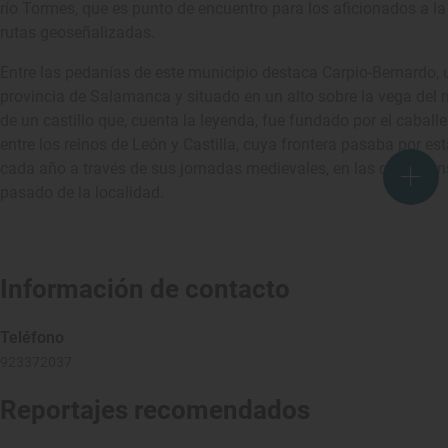
río Tormes, que es punto de encuentro para los aficionados a la 
rutas geoseñalizadas.
Entre las pedanías de este municipio destaca Carpio-Bernardo, u
provincia de Salamanca y situado en un alto sobre la vega del rí
de un castillo que, cuenta la leyenda, fue fundado por el caball
entre los reinos de León y Castilla, cuya frontera pasaba por es
cada año a través de sus jornadas medievales, en las que se ensa
pasado de la localidad.
Información de contacto
Teléfono
923372037
Reportajes recomendados