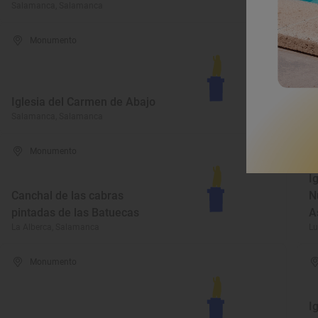
Salamanca, Salamanca
Bé
Monumento
I
Iglesia del Carmen de Abajo
S
Salamanca, Salamanca
Pa
Monumento
I
Canchal de las cabras
N
pintadas de las Batuecas
A
La Alberca, Salamanca
Lu
Monumento
I