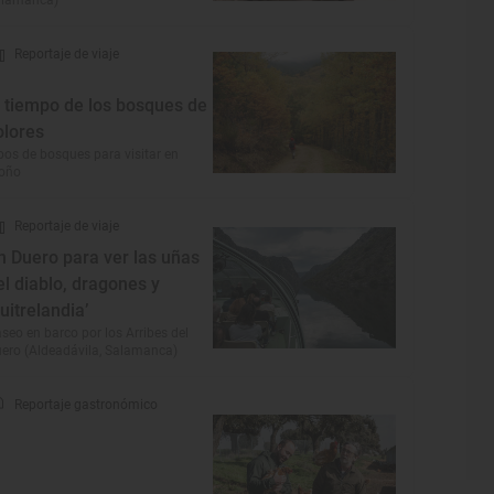
alamanca)
Reportaje de viaje
l tiempo de los bosques de
olores
pos de bosques para visitar en
toño
Reportaje de viaje
n Duero para ver las uñas
el diablo, dragones y
buitrelandia’
seo en barco por los Arribes del
ero (Aldeadávila, Salamanca)
Reportaje gastronómico