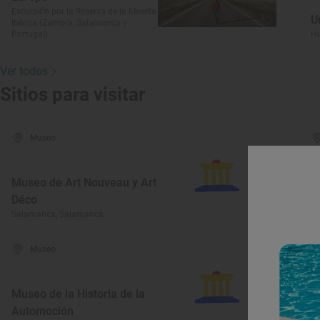
Excursión por la Reserva de la Meseta
U
Ibérica (Zamora, Salamanca y
Portugal)
Hu
Ver todos
Sitios para visitar
Museo
Museo de Art Nouveau y Art
Déco
M
Salamanca, Salamanca
Al
Museo
Museo de la Historia de la
Automoción
M