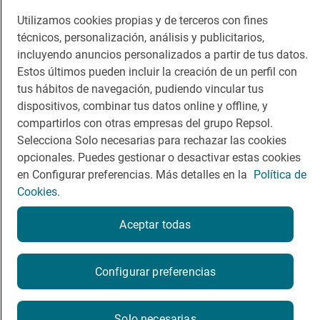
Viajar
Sala de prensa
Utilizamos cookies propias y de terceros con fines
técnicos, personalización, análisis y publicitarios,
Dormir
Canal de ética
incluyendo anuncios personalizados a partir de tus datos.
Estos últimos pueden incluir la creación de un perfil con
tus hábitos de navegación, pudiendo vincular tus
dispositivos, combinar tus datos online y offline, y
compartirlos con otras empresas del grupo Repsol.
Política de privacidad
Política de cookies
Nota legal
Selecciona Solo necesarias para rechazar las cookies
Condiciones del servicio
opcionales. Puedes gestionar o desactivar estas cookies
© Repsol S.A. 2000
- 2026
en Configurar preferencias. Más detalles en la
Política de
Cookies.
Aceptar todas
Configurar preferencias
Solo necesarias