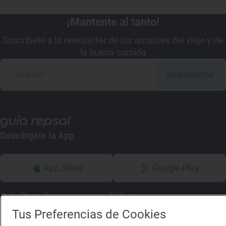
¡Mantente al tanto!
Suscríbete a la newsletter de los amantes del viaje y de
la buena comida
Suscribirme
Descárgate la App
App Store
Google Play
Guía Repsol
Enlaces
Tus Preferencias de Cookies
Comer
Contacto