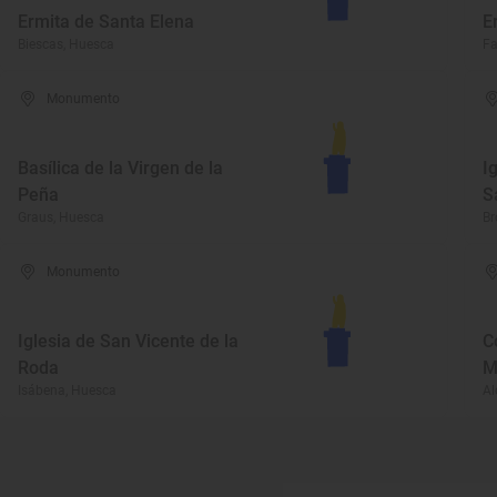
Ermita de Santa Elena
E
Biescas, Huesca
Fa
Monumento
Basílica de la Virgen de la
I
Peña
S
Graus, Huesca
Br
Monumento
Iglesia de San Vicente de la
C
Roda
M
Isábena, Huesca
Al