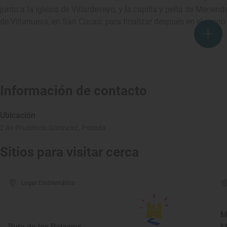
junto a la iglesia de Villardeveyo, y la capilla y peña de Menende
de Villanueva, en San Cucao, para finalizar después en el punto 
Información de contacto
Ubicación
2 Av Prudencio Gonzalez, Posada
Sitios para visitar cerca
Lugar Emblemático
M
Ruta de los Palacios
M