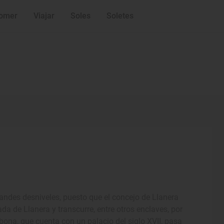
omer
Viajar
Soles
Soletes
grandes desniveles, puesto que el concejo de Llanera
da de Llanera y transcurre, entre otros enclaves, por
abona, que cuenta con un palacio del siglo XVII, pasa