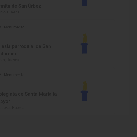
rmita de San Úrbez
nlo, Huesca
Monumento
glesia parroquial de San
aturnino
oto, Huesca
Monumento
olegiata de Santa María la
ayor
quézar, Huesca