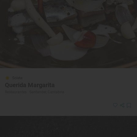
Solete
Querida Margarita
Restaurantes · Santander, Cantabria