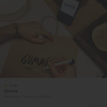
Solete
Umma
Restaurantes · Santander, Cantabria