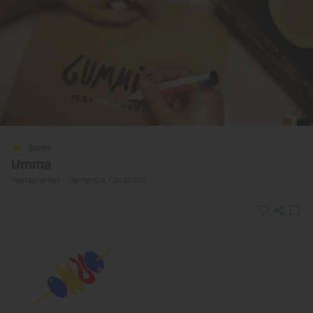
Solete
Umma
Restaurantes · Santander, Cantabria