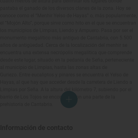
cuatro metros de altura para delimitar los lugares donde
pastaba el ganado de los diversos clanes de la zona. Hoy se
conoce como el “Menhir Yelso de Hayas” o, más popularmente,
el “Mojón Alto”, porque sirve como hito en el que se encuentran
los municipios de Limpias, Liendo y Ampuero. Pasa por ser el
monumento megalítico más antiguo de Cantabria, con 5.500
años de antigüedad. Cerca de la localización del menhir se
encuentra una extensa necrópolis megalítica que comprende
desde este lugar, situado en la pedanía de Seña, perteneciente
al municipio de Limpias, hasta las zonas altas de
Guriezo. Entre eucaliptos y pinares se encuentra el Yelso de
Hayas, al que hay que acceder desde la carretera de Liendo a
Limpias por Seña. A la altura del kilómetro 7, subiendo por el
barrio de Los Tojos se encontrará con una parte de la
prehistoria de Cantabria.
Información de contacto