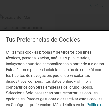
Restaurante Guía Repsol
Posada del Mar
Tus Preferencias de Cookies
Restaurante · Santander, Cantabria
Utilizamos cookies propias y de terceros con fines
técnicos, personalización, análisis y publicitarios,
incluyendo anuncios personalizados a partir de tus datos.
Estos últimos pueden incluir la creación de un perfil con
tus hábitos de navegación, pudiendo vincular tus
dispositivos, combinar tus datos online y offline, y
compartirlos con otras empresas del grupo Repsol.
Selecciona Solo necesarias para rechazar las cookies
Solete
opcionales. Puedes gestionar o desactivar estas cookies
Mirador de Peñacolsa
en Configurar preferencias. Más detalles en la
Política de
Restaurantes · Los Tojos, Cantabria