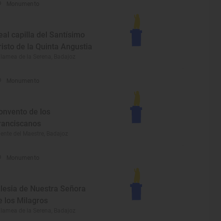
Monumento
eal capilla del Santísimo
risto de la Quinta Angustia
lamea de la Serena, Badajoz
Monumento
onvento de los
ranciscanos
ente del Maestre, Badajoz
Monumento
glesia de Nuestra Señora
e los Milagros
lamea de la Serena, Badajoz