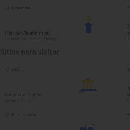
Monumento
C
Pilar de Vistahermosa
l
Los Santos de Maimona, Badajoz
Be
Sitios para visitar
Museo
I
Museo del Turrón
M
Castuera, Badajoz
Ca
Parque Urbano