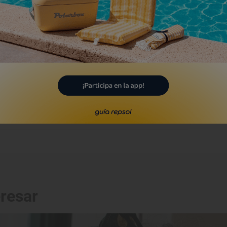
eal capilla del Santísimo
risto de la Quinta Angustia
lamea de la Serena, Badajoz
Monumento
onvento de los
ranciscanos
ente del Maestre, Badajoz
eresar