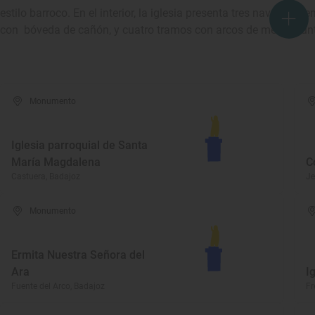
estilo barroco. En el interior, la iglesia presenta tres naves, la 
con bóveda de cañón, y cuatro tramos con arcos de medio punto
Monumento
Iglesia parroquial de Santa
María Magdalena
C
Castuera, Badajoz
Je
Monumento
Ermita Nuestra Señora del
Ara
I
Fuente del Arco, Badajoz
Fr