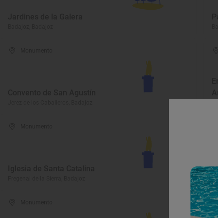
Jardines de la Galera
P
Badajoz, Badajoz
Ba
Monumento
E
Convento de San Agustín
A
Jerez de los Caballeros, Badajoz
Fu
Monumento
Iglesia de Santa Catalina
C
Fregenal de la Sierra, Badajoz
Fr
Monumento