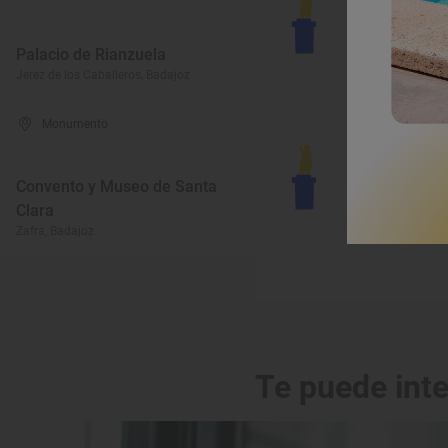
R
Palacio de Rianzuela
C
Jerez de los Caballeros, Badajoz
Za
Monumento
Convento y Museo de Santa
C
Clara
F
Zafra, Badajoz
Fu
Te puede int