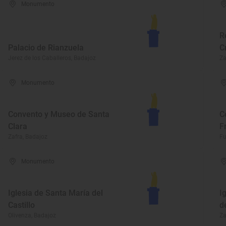
Monumento
R
Palacio de Rianzuela
C
Jerez de los Caballeros, Badajoz
Za
Monumento
Convento y Museo de Santa
C
Clara
F
Zafra, Badajoz
Fu
Monumento
Iglesia de Santa María del
I
Castillo
d
Olivenza, Badajoz
Za