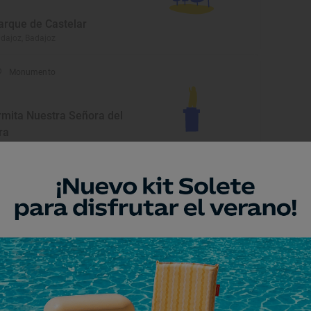
arque de Castelar
dajoz, Badajoz
Monumento
rmita Nuestra Señora del
ra
ente del Arco, Badajoz
Monumento
onvento de San Francisco
egenal de la Sierra, Badajoz
Monumento