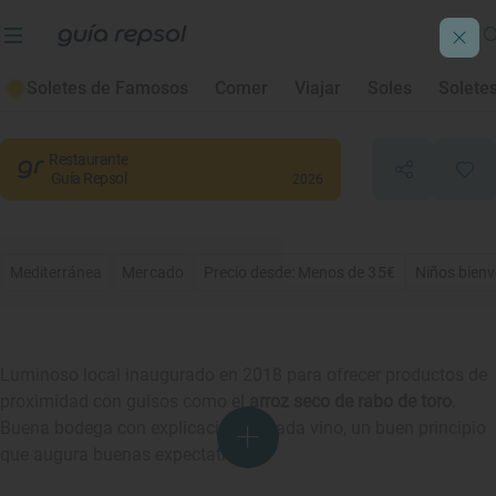
Ábako
Soletes de Famosos
Comer
Viajar
Soles
Solete
Villanueva de la Serena
, Badajoz
Restaurante
Guía Repsol
2026
Mediterránea
Mercado
Precio desde: Menos de 35€
Niños bien
Luminoso local inaugurado en 2018 para ofrecer productos de
proximidad con guisos como el
arroz seco de rabo de toro
.
Buena bodega con explicación de cada vino, un buen principio
que augura buenas expectativas.