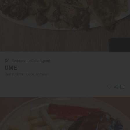
Restaurante Guía Repsol
UME
Restaurante · Gijón, Asturias