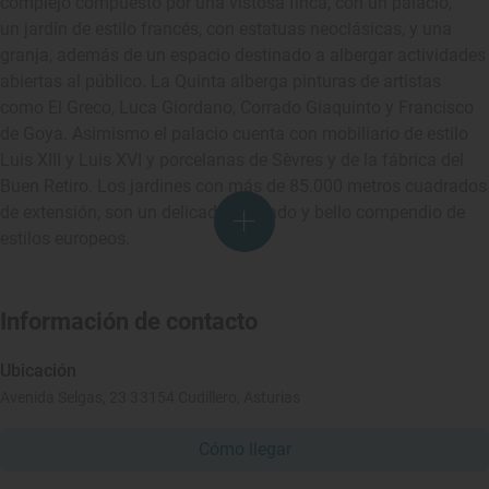
complejo compuesto por una vistosa finca, con un palacio,
un jardín de estilo francés, con estatuas neoclásicas, y una
granja, además de un espacio destinado a albergar actividades
abiertas al público. La Quinta alberga pinturas de artistas
como El Greco, Luca Giordano, Corrado Giaquinto y Francisco
de Goya. Asimismo el palacio cuenta con mobiliario de estilo
Luis XIII y Luis XVI y porcelanas de Sèvres y de la fábrica del
Buen Retiro. Los jardines con más de 85.000 metros cuadrados
de extensión, son un delicado, cuidado y bello compendio de
estilos europeos.
Información de contacto
Ubicación
Avenida Selgas, 23 33154 Cudillero, Asturias
Cómo llegar