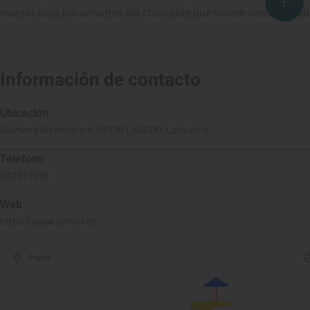
manjar para los amantes del chocolate que visiten tierras lare
Información de contacto
Ubicación
Alameda Miramar s/n 39770 LAREDO, Cantabria
Teléfono
942611096
Web
https://www.laredo.es
Playa