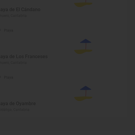
laya de El Cándano
nuero, Cantabria
Playa
laya de Los Franceses
nuero, Cantabria
Playa
laya de Oyambre
ldáliga, Cantabria