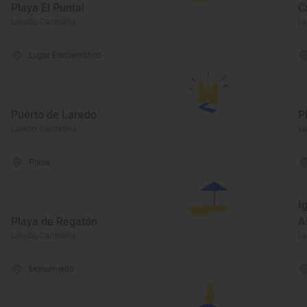
Playa El Puntal
C
Laredo, Cantabria
La
Lugar Emblemático
Puerto de Laredo
P
Laredo, Cantabria
La
Playa
I
Playa de Regatón
A
Laredo, Cantabria
La
Monumento