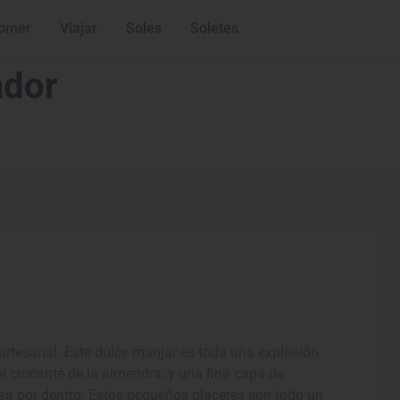
omer
Viajar
Soles
Soletes
ador
artesanal. Este dulce manjar es toda una explosión
l crocante de la almendra, y una fina capa de
osa por dentro. Estos pequeños placeres son todo un