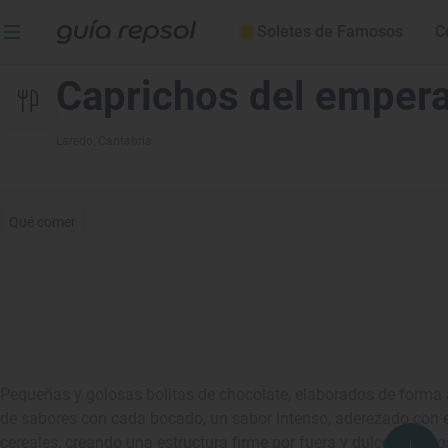
Soletes de Famosos
C
Caprichos del emper
Laredo
, Cantabria
Qué comer
Pequeñas y golosas bolitas de chocolate, elaborados de forma 
de sabores con cada bocado, un sabor intenso, aderezado con e
cereales, creando una estructura firme por fuera y dulce y sabr