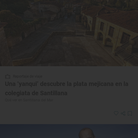
Reportaje de viaje
Una ‘yanqui’ descubre la plata mejicana en la
colegiata de Santillana
Qué ver en Santillana del Mar