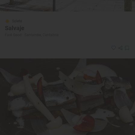
Solete
Salvaje
Fast Good · Santander, Cantabria