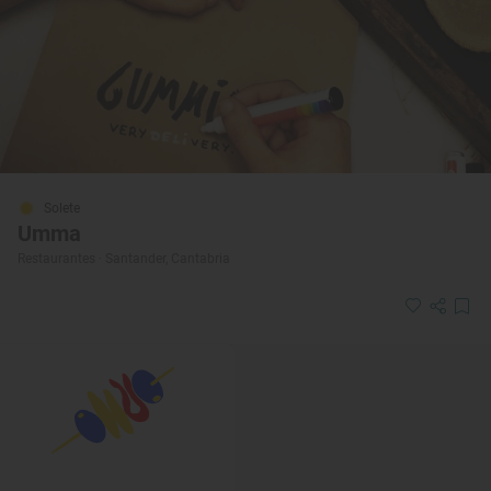
Solete
Umma
Restaurantes · Santander, Cantabria