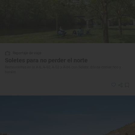
Reportaje de viaje
Soletes para no perder el norte
Restaurantes en la A-6, A-50, A-52 y A-66 con Solete: dónde comer rico y
barato