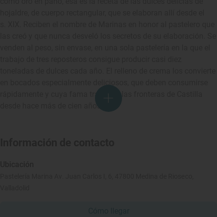
como oro en paño, ésa es la receta de las dulces delicias de
hojaldre, de cuerpo rectangular, que se elaboran allí desde el
s. XIX. Reciben el nombre de Marinas en honor al pastelero que
las creó y que nunca desveló los secretos de su elaboración. Se
venden al peso, sin envase, en una sola pastelería en la que el
trabajo de tres reposteros consigue producir casi diez
toneladas de dulces cada año. El relleno de crema los convierte
en bocados especialmente deliciosos, que deben consumirse
rápidamente y cuya fama traspasa las fronteras de Castilla
desde hace más de cien años.
Información de contacto
Ubicación
Pastelería Marina Av. Juan Carlos I, 6, 47800 Medina de Rioseco,
Valladolid
Cómo llegar