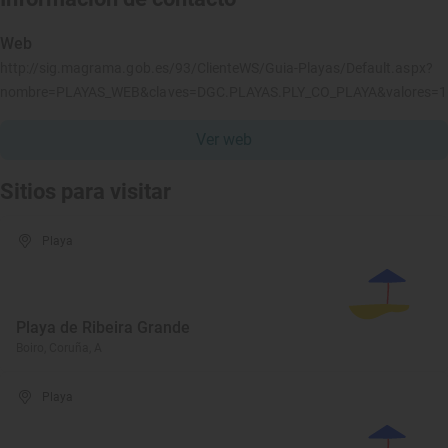
Web
http://sig.magrama.gob.es/93/ClienteWS/Guia-Playas/Default.aspx?
nombre=PLAYAS_WEB&claves=DGC.PLAYAS.PLY_CO_PLAYA&valores=
Ver web
Sitios para visitar
Playa
Playa de Ribeira Grande
Boiro, Coruña, A
Playa