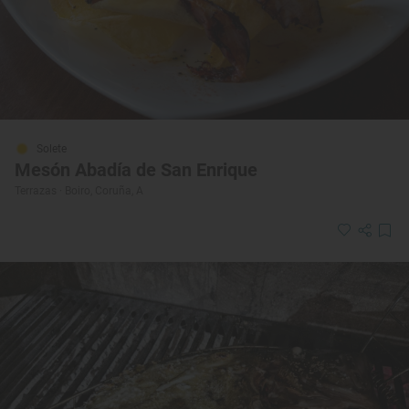
Solete
Mesón Abadía de San Enrique
Terrazas · Boiro, Coruña, A