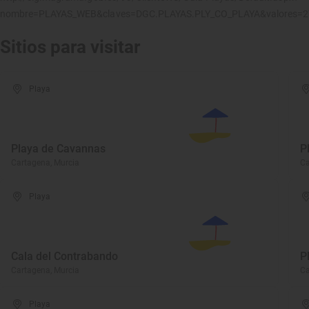
nombre=PLAYAS_WEB&claves=DGC.PLAYAS.PLY_CO_PLAYA&valores=
Sitios para visitar
Playa
Playa de Cavannas
P
Cartagena, Murcia
Ca
Playa
Cala del Contrabando
P
Cartagena, Murcia
Ca
Playa