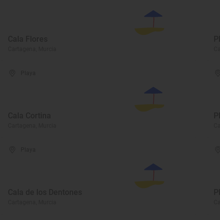
Cala Flores
P
Cartagena, Murcia
Ca
Playa
Cala Cortina
P
Cartagena, Murcia
Ca
Playa
Cala de los Dentones
P
Cartagena, Murcia
Ca