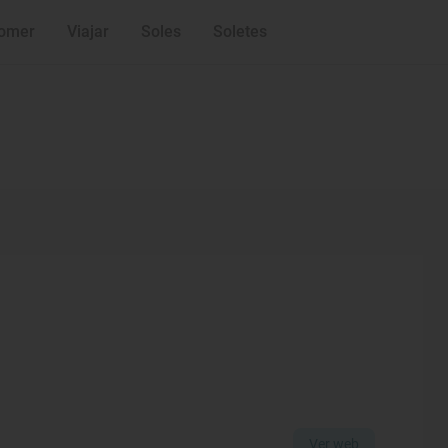
omer
Viajar
Soles
Soletes
Ver web