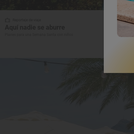
Reportaje de viaje
Aquí nadie se aburre
Planes para una Semana Santa con niños