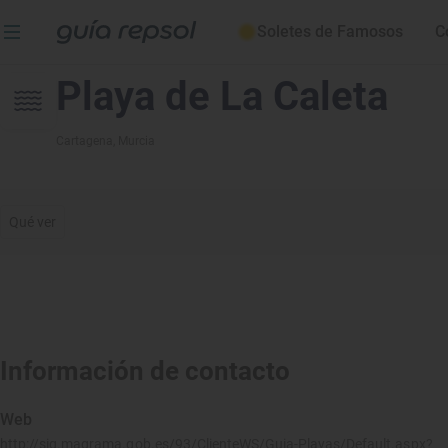
Soletes de Famosos
C
Playa de La Caleta
Cartagena
, Murcia
Qué ver
Información de contacto
Web
http://sig.magrama.gob.es/93/ClienteWS/Guia-Playas/Default.aspx?