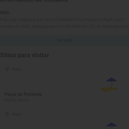
Web
http://sig.magrama.gob.es/93/ClienteWS/Guia-Playas/Default.aspx?
nombre=PLAYAS_WEB&claves=DGC.PLAYAS.PLY_CO_PLAYA&valores=
Ver web
Sitios para visitar
Playa
Playa de Poniente
Águilas, Murcia
Playa