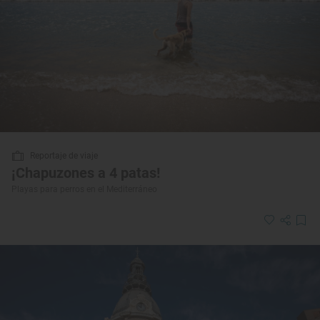
Reportaje de viaje
¡Chapuzones a 4 patas!
Playas para perros en el Mediterráneo