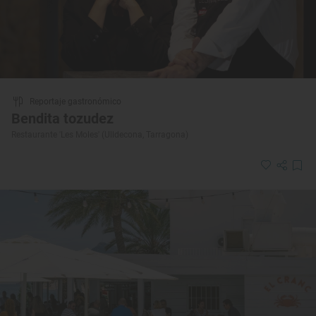
Reportaje gastronómico
Bendita tozudez
Restaurante 'Les Moles' (Ulldecona, Tarragona)