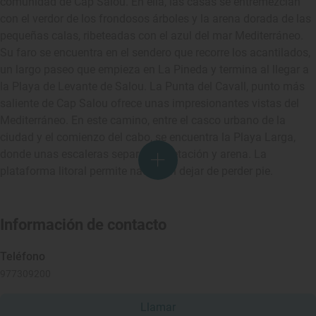
comunidad de Cap Salou. En ella, las casas se entremezclan
con el verdor de los frondosos árboles y la arena dorada de las
pequeñas calas, ribeteadas con el azul del mar Mediterráneo.
Su faro se encuentra en el sendero que recorre los acantilados,
un largo paseo que empieza en La Pineda y termina al llegar a
la Playa de Levante de Salou. La Punta del Cavall, punto más
saliente de Cap Salou ofrece unas impresionantes vistas del
Mediterráneo. En este camino, entre el casco urbano de la
ciudad y el comienzo del cabo, se encuentra la Playa Larga,
donde unas escaleras separan vegetación y arena. La
plataforma litoral permite nadar sin dejar de perder pie.
Información de contacto
Teléfono
977309200
Llamar