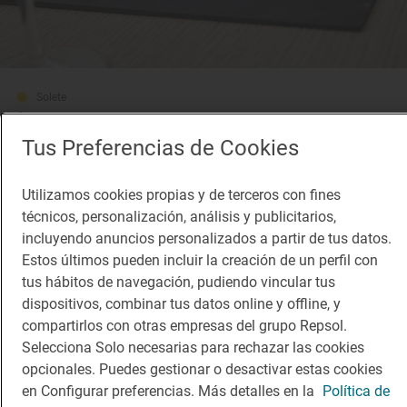
Solete
Arena
Restaurantes · Salou, Tarragona
Tus Preferencias de Cookies
Utilizamos cookies propias y de terceros con fines
técnicos, personalización, análisis y publicitarios,
¡Mantente al tanto!
incluyendo anuncios personalizados a partir de tus datos.
Suscríbete a la newsletter de los amantes del viaje y de
Estos últimos pueden incluir la creación de un perfil con
la buena comida
tus hábitos de navegación, pudiendo vincular tus
dispositivos, combinar tus datos online y offline, y
Suscribirme
compartirlos con otras empresas del grupo Repsol.
Selecciona Solo necesarias para rechazar las cookies
opcionales. Puedes gestionar o desactivar estas cookies
en Configurar preferencias. Más detalles en la
Política de