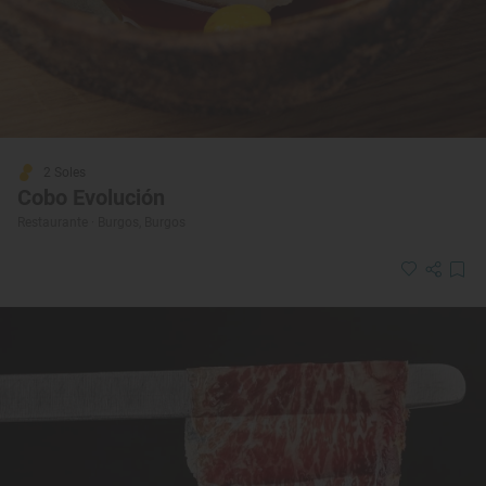
2 Soles
Cobo Evolución
Restaurante · Burgos, Burgos