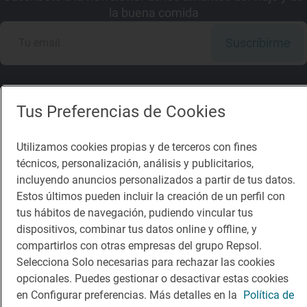
la buena comida
Suscribirme
Tus Preferencias de Cookies
Descárgate la App
Utilizamos cookies propias y de terceros con fines
técnicos, personalización, análisis y publicitarios,
App Store
Google Play
incluyendo anuncios personalizados a partir de tus datos.
Estos últimos pueden incluir la creación de un perfil con
Guía Repsol
Enlaces
tus hábitos de navegación, pudiendo vincular tus
dispositivos, combinar tus datos online y offline, y
Comer
Contacto
compartirlos con otras empresas del grupo Repsol.
Selecciona Solo necesarias para rechazar las cookies
Viajar
Sala de prensa
opcionales. Puedes gestionar o desactivar estas cookies
Dormir
Canal de ética
en Configurar preferencias. Más detalles en la
Política de