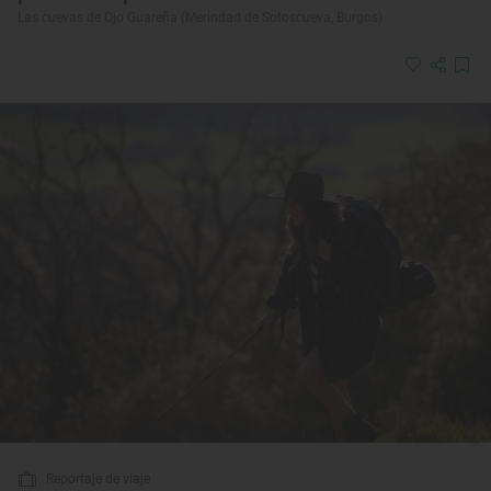
Las cuevas de Ojo Guareña (Merindad de Sotoscueva, Burgos)
Reportaje de viaje