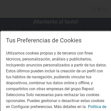
¡Mantente al tanto!
Suscríbete a la newsletter de los amantes del viaje y de
la buena comida
Tus Preferencias de Cookies
Suscribirme
Utilizamos cookies propias y de terceros con fines
técnicos, personalización, análisis y publicitarios,
incluyendo anuncios personalizados a partir de tus datos.
Estos últimos pueden incluir la creación de un perfil con
tus hábitos de navegación, pudiendo vincular tus
Descárgate la App
dispositivos, combinar tus datos online y offline, y
compartirlos con otras empresas del grupo Repsol.
App Store
Google Play
Selecciona Solo necesarias para rechazar las cookies
opcionales. Puedes gestionar o desactivar estas cookies
en Configurar preferencias. Más detalles en la
Política de
Guía Repsol
Enlaces