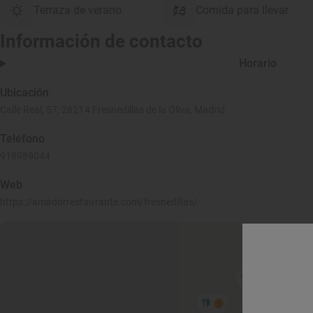
Terraza de verano
Comida para llevar
Información de contacto
Horario
Ubicación
Calle Real, 57, 28214 Fresnedillas de la Oliva, Madrid
Teléfono
918989044
Web
https://amadorrestaurante.com/fresnedillas/