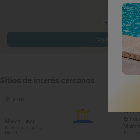
Explorar sitios cerc
Sitios de interés cercanos
Museo
Mus
Centro
Entren
Museo Lunar
Visitan
Fresnedillas de la Oliva,
Madrid
Robledo 