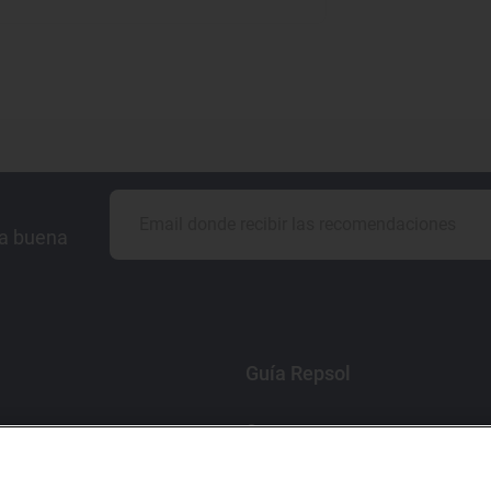
la buena
Guía Repsol
Comer
Viajar