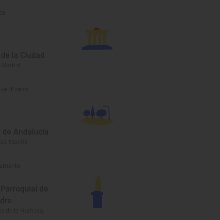
eo
de la Ciudad
, Madrid
ue Urbano
 de Andalucía
as, Madrid
umento
 Parroquial de
dro
os de la Humosa,