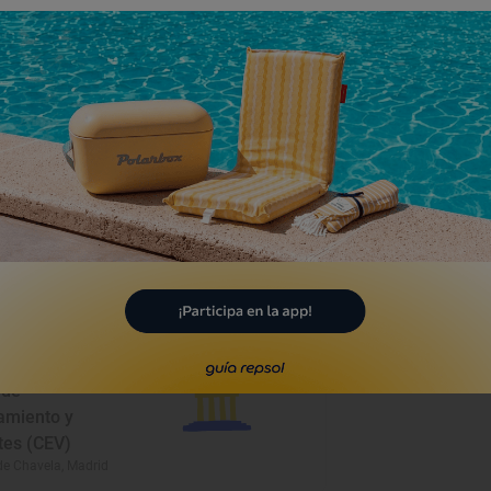
a
eo
 de
amiento y
tes (CEV)
de Chavela, Madrid