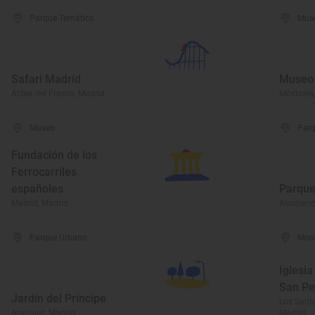
Parque Temático
Mus
Safari Madrid
Museo 
Aldea del Fresno, Madrid
Móstoles
Museo
Parq
Fundación de los
Ferrocarriles
españoles
Parque
Madrid, Madrid
Alcobend
Parque Urbano
Mon
Iglesia
San Pe
Jardín del Príncipe
Los Sant
Aranjuez, Madrid
Madrid