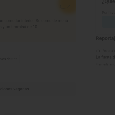
¿Quie
Por favo
y un comedor interior. Se come de menú
 y un tiramisú de 10.
Reporta
Reportaje
La fiesta 
enos de 35€
Fresnedillas 
ciones veganas