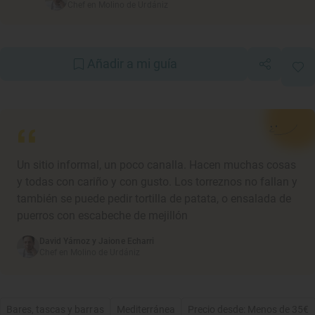
Chef en Molino de Urdániz
Añadir a mi guía
Un sitio informal, un poco canalla. Hacen muchas cosas
y todas con cariño y con gusto. Los torreznos no fallan y
también se puede pedir tortilla de patata, o ensalada de
puerros con escabeche de mejillón
David Yárnoz y Jaione Echarri
Chef en Molino de Urdániz
Bares, tascas y barras
Mediterránea
Precio desde: Menos de 35€