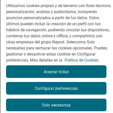
Utilizamos cookies propias y de terceros con fines técnicos,
Dormir
Canal de ética
personalización, análisis y publicitarios, incluyendo
anuncios personalizados a partir de tus datos. Estos
últimos pueden incluir la creación de un perfil con tus
hábitos de navegación, pudiendo vincular tus dispositivos,
combinar tus datos online y offline, y compartirlos con
Política de privacidad
Política de cookies
Nota legal
otras empresas del grupo Repsol. Selecciona Solo
Condiciones del servicio
necesarias para rechazar las cookies opcionales. Puedes
© Repsol S.A. 2000
- 2026
gestionar o desactivar estas cookies en Configurar
preferencias. Más detalles en la
Política de Cookies.
Aceptar todas
¿Quieres probarlo?
Configurar preferencias
Por favor, contacta directamente con el restaurante.
Solo necesarias
948505916