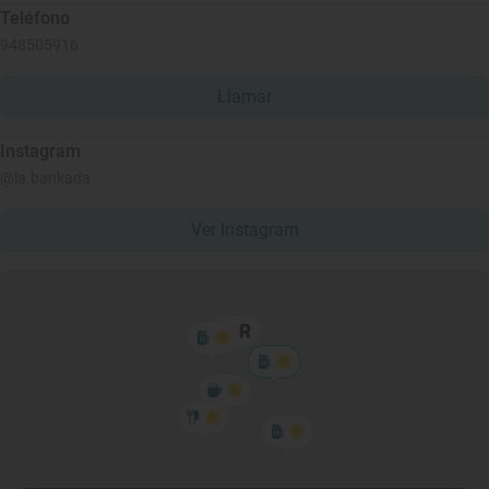
Teléfono
948505916
Llamar
Instagram
@la.bankada
Ver Instagram