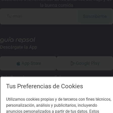
la buena comida
Suscribirme
Descárgate la App
App Store
Google Play
Guía Repsol
Enlaces
Tus Preferencias de Cookies
Comer
Contacto
Viajar
Sala de prensa
Utilizamos cookies propias y de terceros con fines técnicos,
personalización, análisis y publicitarios, incluyendo
Dormir
Canal de ética
anuncios personalizados a partir de tus datos. Estos