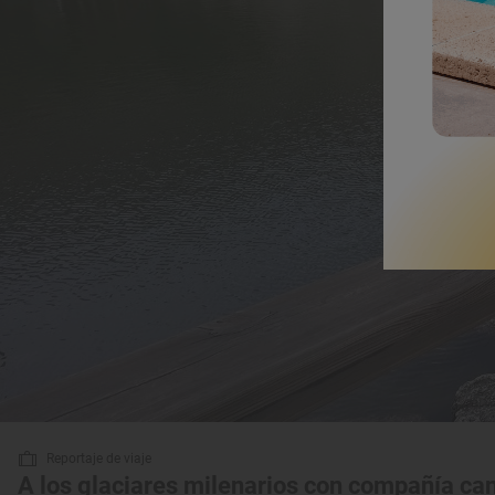
Reportaje de viaje
A los glaciares milenarios con compañía ca