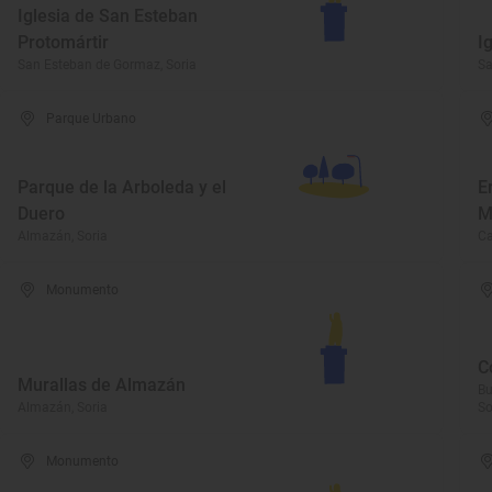
Iglesia de San Esteban
Protomártir
I
San Esteban de Gormaz, Soria
Sa
Parque Urbano
Parque de la Arboleda y el
E
Duero
M
Almazán, Soria
Ca
Monumento
C
Murallas de Almazán
Bu
Almazán, Soria
So
Monumento