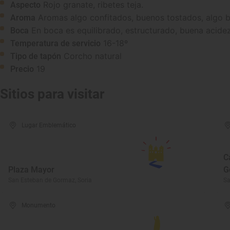
Rojo granate, ribetes teja.
Aspecto
Aromas algo confitados, buenos tostados, algo 
Aroma
En boca es equilibrado, estructurado, buena acidez,
Boca
16-18º
Temperatura de servicio
Corcho natural
Tipo de tapón
19
Precio
Sitios para visitar
Lugar Emblemático
C
Plaza Mayor
G
San Esteban de Gormaz, Soria
Sa
Monumento