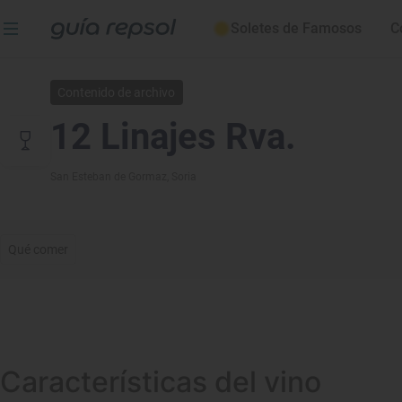
Soletes de Famosos
C
Contenido de archivo
12 Linajes Rva.
San Esteban de Gormaz
, Soria
Qué comer
Características del vino