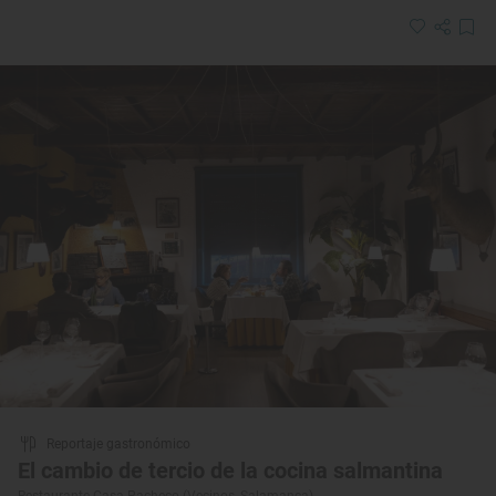
Reportaje gastronómico
El cambio de tercio de la cocina salmantina
Restaurante Casa Pacheco (Vecinos, Salamanca)