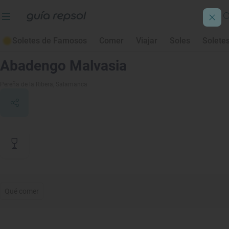
Soletes de Famosos
Comer
Viajar
Soles
Solete
Contenido de archivo
Abadengo Malvasia
Pereña de la Ribera
, Salamanca
Qué comer