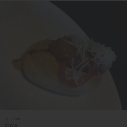
Solete
Xirex