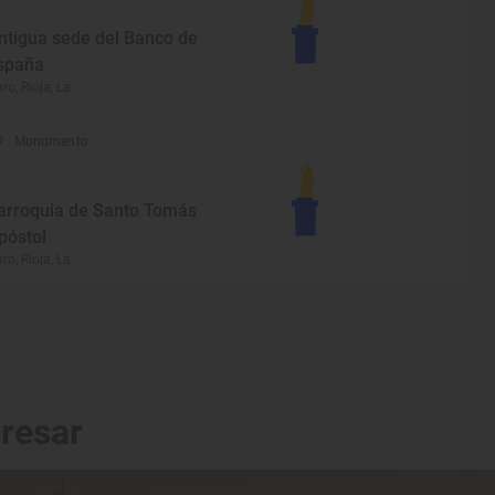
ntigua sede del Banco de
spaña
ro, Rioja, La
Monumento
arroquia de Santo Tomás
póstol
ro, Rioja, La
eresar