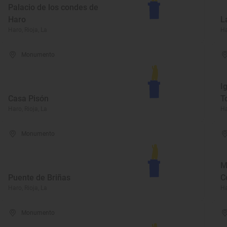
Palacio de los condes de
Haro
L
Haro, Rioja, La
Ha
Monumento
I
Casa Pisón
T
Haro, Rioja, La
Ha
Monumento
M
Puente de Briñas
C
Haro, Rioja, La
Ha
Monumento