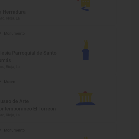
a Herradura
ro, Rioja, La
Monumento
glesia Parroquial de Santo
omás
ro, Rioja, La
Museo
useo de Arte
ontemporáneo El Torreón
ro, Rioja, La
Monumento