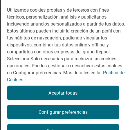
Dormir
Canal de ética
Utilizamos cookies propias y de terceros con fines
técnicos, personalización, análisis y publicitarios,
incluyendo anuncios personalizados a partir de tus datos.
Estos últimos pueden incluir la creación de un perfil con
tus hábitos de navegación, pudiendo vincular tus
dispositivos, combinar tus datos online y offline, y
Política de privacidad
Política de cookies
Nota legal
compartirlos con otras empresas del grupo Repsol.
Condiciones del servicio
Selecciona Solo necesarias para rechazar las cookies
© Repsol S.A. 2000
- 2026
opcionales. Puedes gestionar o desactivar estas cookies
en Configurar preferencias. Más detalles en la
Política de
Cookies.
Aceptar todas
Configurar preferencias