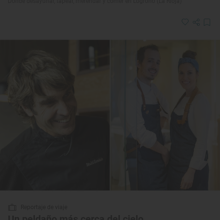
Dónde desayunar, tapear, merendar y comer en Logroño (La Rioja)
Reportaje de viaje
Un peldaño más cerca del cielo