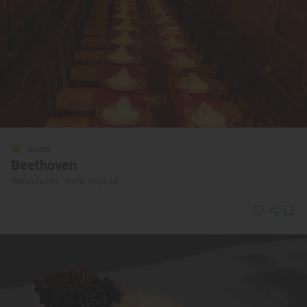
Solete
Beethoven
Restaurantes · Haro, Rioja, La