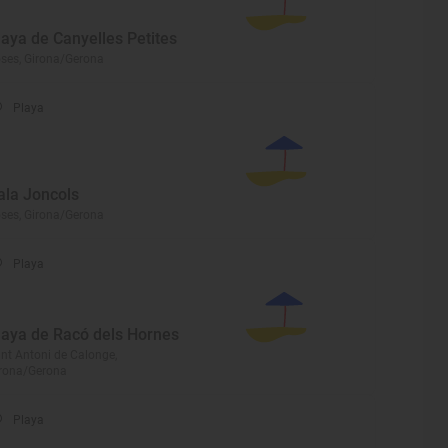
laya de Canyelles Petites
ses, Girona/Gerona
Playa
ala Joncols
ses, Girona/Gerona
Playa
laya de Racó dels Hornes
nt Antoni de Calonge,
rona/Gerona
Playa