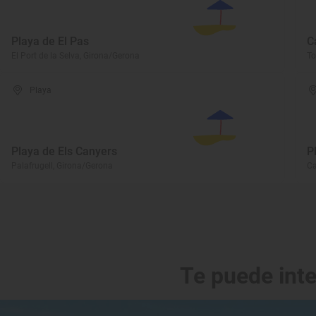
Playa de El Pas
C
El Port de la Selva, Girona/Gerona
To
Playa
Playa de Els Canyers
P
Palafrugell, Girona/Gerona
Ca
Te puede int