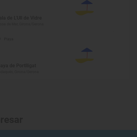
ala de L'Ull de Vidre
ssa de Mar, Girona/Gerona
Playa
laya de Portlligat
daqués, Girona/Gerona
eresar