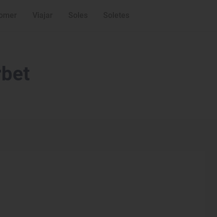
omer
Viajar
Soles
Soletes
rbet