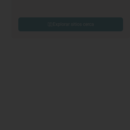
Explorar sitios cerca