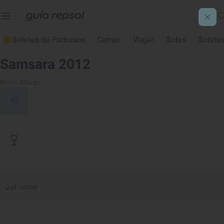
Soletes de Famosos
Comer
Viajar
Soles
Solete
Contenido de archivo
Samsara 2012
Ronda
, Málaga
Qué comer