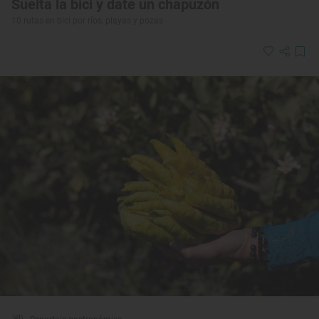
Suelta la bici y date un chapuzón
10 rutas en bici por ríos, playas y pozas