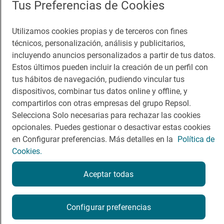
Tus Preferencias de Cookies
Viajar
Sala de prensa
Utilizamos cookies propias y de terceros con fines
Dormir
Canal de ética
técnicos, personalización, análisis y publicitarios,
incluyendo anuncios personalizados a partir de tus datos.
Estos últimos pueden incluir la creación de un perfil con
tus hábitos de navegación, pudiendo vincular tus
dispositivos, combinar tus datos online y offline, y
Política de privacidad
Política de cookies
Nota legal
compartirlos con otras empresas del grupo Repsol.
Condiciones del servicio
Selecciona Solo necesarias para rechazar las cookies
© Repsol S.A. 2000
- 2026
opcionales. Puedes gestionar o desactivar estas cookies
en Configurar preferencias. Más detalles en la
Política de
Cookies.
Aceptar todas
Configurar preferencias