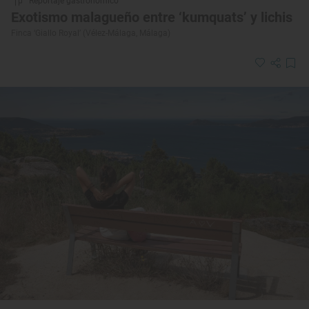
Reportaje gastronómico
Exotismo malagueño entre ‘kumquats’ y lichis
Finca ‘Giallo Royal’ (Vélez-Málaga, Málaga)