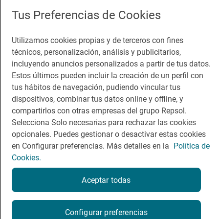
Guía Repsol
Enlaces
Tus Preferencias de Cookies
Comer
Contacto
Utilizamos cookies propias y de terceros con fines
Viajar
Sala de prensa
técnicos, personalización, análisis y publicitarios,
incluyendo anuncios personalizados a partir de tus datos.
Dormir
Canal de ética
Estos últimos pueden incluir la creación de un perfil con
tus hábitos de navegación, pudiendo vincular tus
dispositivos, combinar tus datos online y offline, y
compartirlos con otras empresas del grupo Repsol.
Selecciona Solo necesarias para rechazar las cookies
Política de privacidad
Política de cookies
Nota legal
opcionales. Puedes gestionar o desactivar estas cookies
Condiciones del servicio
en Configurar preferencias. Más detalles en la
Política de
© Repsol S.A. 2000
- 2026
Cookies.
Aceptar todas
Configurar preferencias