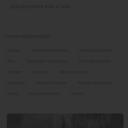
prácticamente todo el año.
Temas relacionados
Qué ver
Atractivos naturales
Piscinas naturales
Ríos
Comunidad Valenciana
Provincia Alicante
Dónde ir
Destinos
Destinos verano
Miradores
Planes turísticos
Turismo naturaleza
Rutas
Rutas naturaleza
Verano