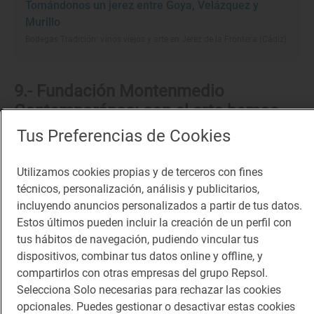
Tomándonos un jerez entre Goya, Velázquez y
Murillo
Bodegas Tradición: vinos viejos y arte en Jerez de la Frontera (Cádiz)
9.- Fundación Montenmedio
Contemporánea: con el arte hemos
topado
Tus Preferencias de Cookies
Utilizamos cookies propias y de terceros con fines
Explorar los alrededores del núcleo urbano
técnicos, personalización, análisis y publicitarios,
vejeriego siempre es un aliciente, y a solo nueve
incluyendo anuncios personalizados a partir de tus datos.
Estos últimos pueden incluir la creación de un perfil con
kilómetros del pueblo espera la
Fundación
tus hábitos de navegación, pudiendo vincular tus
Montenmedio Contemporánea, un universo
dispositivos, combinar tus datos online y offline, y
sorprendente y rebosante de arte
e inmerso en los
compartirlos con otras empresas del grupo Repsol.
Selecciona Solo necesarias para rechazar las cookies
paisajes vecinos al Parque Natural de la Breña y
opcionales. Puedes gestionar o desactivar estas cookies
Marismas de Barbate.