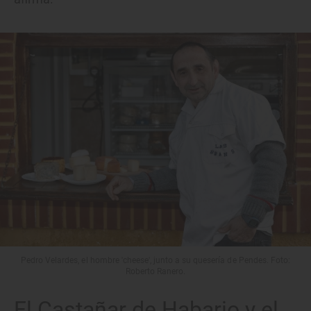
Pedro Velardes, el hombre 'cheese', junto a su quesería de Pendes. Foto:
Roberto Ranero.
El Castañar de Habario y el