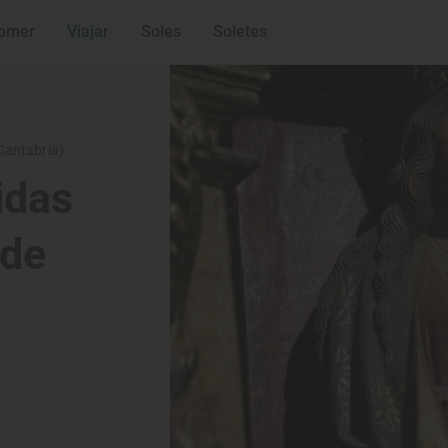
omer
Viajar
Soles
Soletes
Cantabria)
idas
 de