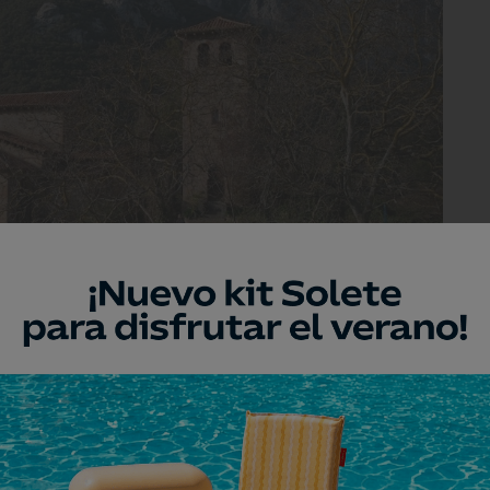
ondida en el desfiladero de la Hermida.
 mozárabe de Cantabria y quizá de
n de la Buena Leche
(Santa María de