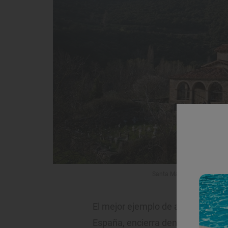
Santa María de Lebeña, esc
El mejor ejemplo de arquitectura
España, encierra dentro a la
Virge