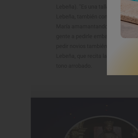
Lebeña). "Es una talla del siglo XV
Lebeña, también conocida como 
María amamantando a Jesús. El n
gente a pedirle embarazos y deb
pedir novios también". Es la voz d
Lebeña, que recita las muchas bond
tono arrobado.