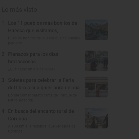
Lo más visto
1
Los 11 pueblos más bonitos de
Huesca que visitamos,
conocemos y amamos
Pueblos bonitos de Huesca que no puedes
perderte
2
Planazos para los días
borrascosos
¿Qué hacer un día de lluvia?
3
Soletes para celebrar la Feria
del libro a cualquier hora del día
Dónde comer barato cerca del Parque del
Retiro (Madrid)
4
En busca del encanto rural de
Córdoba
A 100 km a la redonda: qué ver cerca de
Córdoba