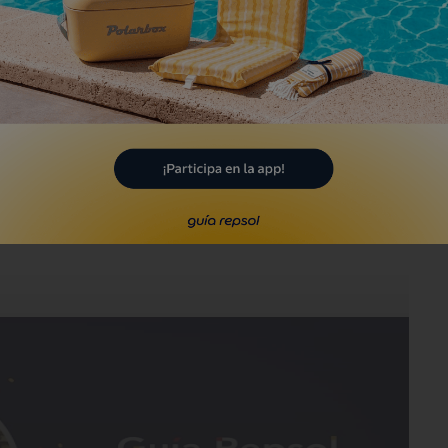
, de estilo gótico. Es Santa María de
la
Virgen de la Buena Leche
al mostrar a
iño tiene en la mano una paloma... Viene
ajo del retablo se echan monedas para
e María Luisa García, Marisa, guía de
ades de la iglesia y de la talla en un