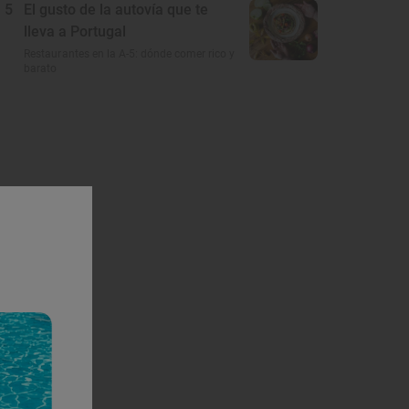
5
El gusto de la autovía que te
lleva a Portugal
Restaurantes en la A-5: dónde comer rico y
barato