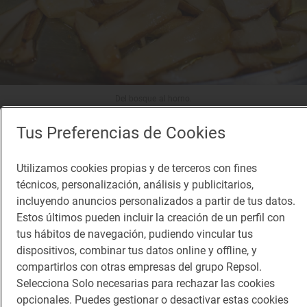
Del bosque al horno.
Tus Preferencias de Cookies
Cesta de mimbre para no
asfixiar a los hongos
Utilizamos cookies propias y de terceros con fines
técnicos, personalización, análisis y publicitarios,
incluyendo anuncios personalizados a partir de tus datos.
¿Qué se necesita para recoger setas?
Lo primero,
Estos últimos pueden incluir la creación de un perfil con
tus hábitos de navegación, pudiendo vincular tus
recuerda el pequeño de los hermanos, el equipo.
dispositivos, combinar tus datos online y offline, y
Calzado cómodo e impermeable, ropa adecuada
compartirlos con otras empresas del grupo Repsol.
de deporte o similar, un palo para buscar entre los
Selecciona Solo necesarias para rechazar las cookies
opcionales. Puedes gestionar o desactivar estas cookies
helechos y el musgo (sin destrozar, por favor) y