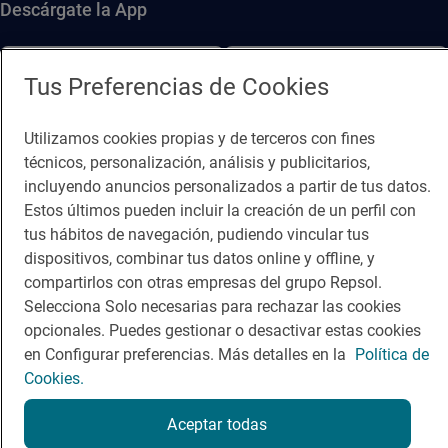
Descárgate la App
App Store
Google Play
Tus Preferencias de Cookies
Guía Repsol
Enlaces
Utilizamos cookies propias y de terceros con fines
técnicos, personalización, análisis y publicitarios,
Comer
Contacto
incluyendo anuncios personalizados a partir de tus datos.
Estos últimos pueden incluir la creación de un perfil con
Viajar
Sala de prensa
tus hábitos de navegación, pudiendo vincular tus
Dormir
Canal de ética
dispositivos, combinar tus datos online y offline, y
compartirlos con otras empresas del grupo Repsol.
Selecciona Solo necesarias para rechazar las cookies
opcionales. Puedes gestionar o desactivar estas cookies
en Configurar preferencias. Más detalles en la
Política de
Cookies.
Política de privacidad
Política de cookies
Nota legal
Condiciones del servicio
Aceptar todas
© Repsol S.A. 2000
- 2026