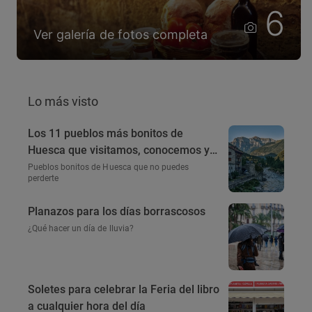
6
Ver galería de fotos completa
Lo más visto
Los 11 pueblos más bonitos de
Huesca que visitamos, conocemos y
amamos
Pueblos bonitos de Huesca que no puedes
perderte
Planazos para los días borrascosos
¿Qué hacer un día de lluvia?
Soletes para celebrar la Feria del libro
a cualquier hora del día