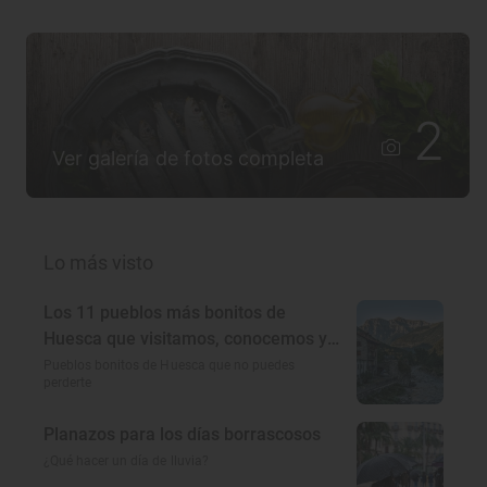
2
Ver galería de fotos completa
Lo más visto
Los 11 pueblos más bonitos de
Huesca que visitamos, conocemos y
amamos
Pueblos bonitos de Huesca que no puedes
perderte
Planazos para los días borrascosos
¿Qué hacer un día de lluvia?