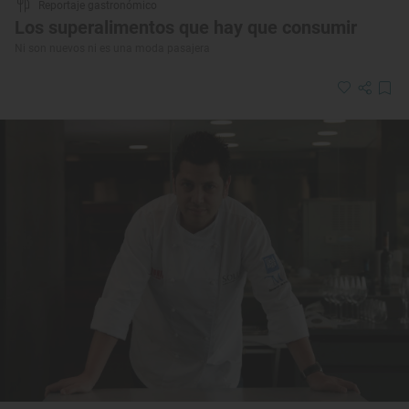
Reportaje gastronómico
Los superalimentos que hay que consumir
Ni son nuevos ni es una moda pasajera