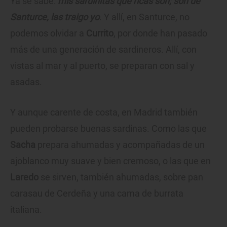
Ya se sabe:
mis sardinitas que ricas son; son de
Santurce, las traigo yo
. Y allí, en Santurce, no
podemos olvidar a
Currito
, por donde han pasado
más de una generación de sardineros. Allí, con
vistas al mar y al puerto, se preparan con sal y
asadas.
Y aunque carente de costa, en Madrid también
pueden probarse buenas sardinas. Como las que
Sacha
prepara ahumadas y acompañadas de un
ajoblanco muy suave y bien cremoso, o las que en
Laredo
se sirven, también ahumadas, sobre pan
carasau de Cerdeña y una cama de burrata
italiana.