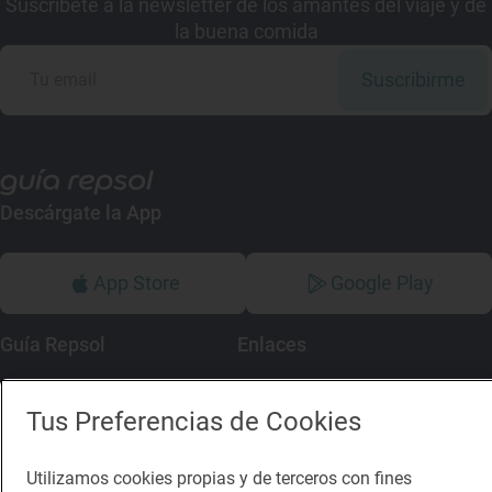
Suscríbete a la newsletter de los amantes del viaje y de
la buena comida
Suscribirme
Descárgate la App
App Store
Google Play
Guía Repsol
Enlaces
Comer
Contacto
Tus Preferencias de Cookies
Viajar
Sala de prensa
Utilizamos cookies propias y de terceros con fines
Dormir
Canal de ética