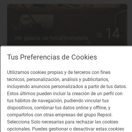
14
Ver galería de fotos completa
Tus Preferencias de Cookies
Lo más leído
Utilizamos cookies propias y de terceros con fines
técnicos, personalización, análisis y publicitarios,
Los 11 pueblos más bonitos de
incluyendo anuncios personalizados a partir de tus datos.
Huesca que visitamos, conocemos y
Estos últimos pueden incluir la creación de un perfil con
amamos
Pueblos bonitos de Huesca que no puedes
perderte
tus hábitos de navegación, pudiendo vincular tus
dispositivos, combinar tus datos online y offline, y
Planazos para los días borrascosos
compartirlos con otras empresas del grupo Repsol.
¿Qué hacer un día de lluvia?
Selecciona Solo necesarias para rechazar las cookies
opcionales. Puedes gestionar o desactivar estas cookies