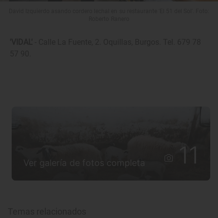
David Izquierdo asando cordero lechal en su restaurante 'El 51 del Sol'. Foto:
Roberto Ranero
'VIDAL'
- Calle La Fuente, 2. Oquillas, Burgos. Tel. 679 78
57 90.
11
Ver galería de fotos completa
Temas relacionados