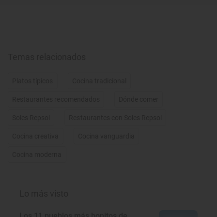
Temas relacionados
Platos típicos
Cocina tradicional
Restaurantes recomendados
Dónde comer
Soles Repsol
Restaurantes con Soles Repsol
Cocina creativa
Cocina vanguardia
Cocina moderna
Lo más visto
Los 11 pueblos más bonitos de