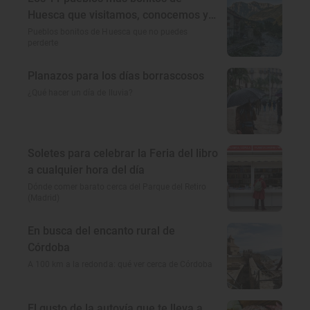
Huesca que visitamos, conocemos y
amamos
Pueblos bonitos de Huesca que no puedes
perderte
Planazos para los días borrascosos
¿Qué hacer un día de lluvia?
Soletes para celebrar la Feria del libro
a cualquier hora del día
Dónde comer barato cerca del Parque del Retiro
(Madrid)
En busca del encanto rural de
Córdoba
A 100 km a la redonda: qué ver cerca de Córdoba
El gusto de la autovía que te lleva a