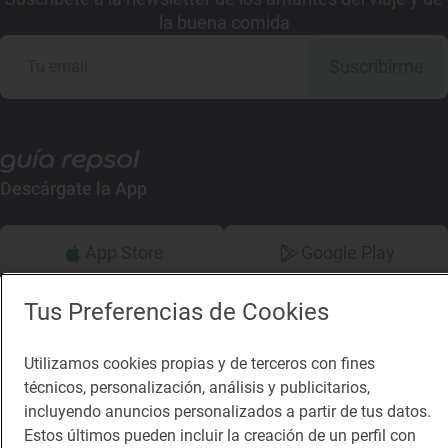
la buena comida
Suscribirme
Descárgate la App
App Store
Google Play
Guía Repsol
Enlaces
Tus Preferencias de Cookies
Comer
Contacto
Utilizamos cookies propias y de terceros con fines
técnicos, personalización, análisis y publicitarios,
Viajar
Sala de prensa
incluyendo anuncios personalizados a partir de tus datos.
Dormir
Canal de ética
Estos últimos pueden incluir la creación de un perfil con