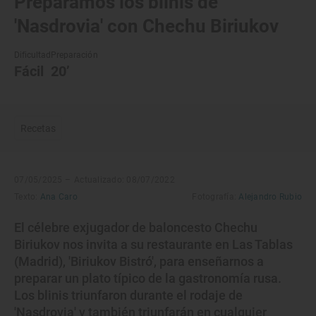
Preparamos los blinis de
'Nasdrovia' con Chechu Biriukov
Dificultad
Preparación
Fácil
20’
Recetas
07/05/2025 –
Actualizado: 08/07/2022
Texto:
Ana Caro
Fotografía:
Alejandro Rubio
El célebre exjugador de baloncesto Chechu
Biriukov nos invita a su restaurante en Las Tablas
(Madrid), 'Biriukov Bistró', para enseñarnos a
preparar un plato típico de la gastronomía rusa.
Los blinis triunfaron durante el rodaje de
'Nasdrovia' y también triunfarán en cualquier