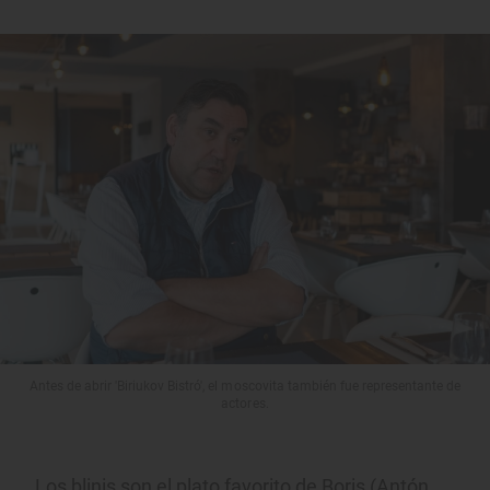
Antes de abrir 'Biriukov Bistró', el moscovita también fue representante de
actores.
Los blinis son el plato favorito de Boris (Antón