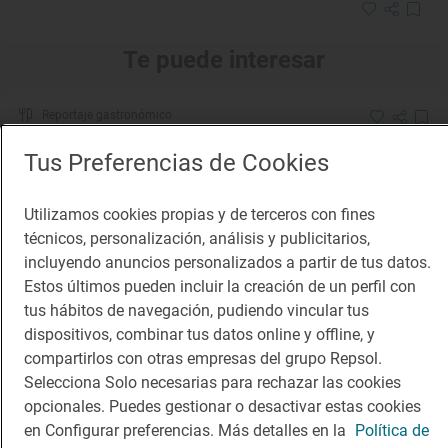
Te puede interesar
Reportaje gastronómico
Una cocina con una enorme despensa de 1.500 hectáreas
Tus Preferencias de Cookies
Restaurante 'Taller Arzuaga' en Quintanilla de
Onésimo (Ribera de Duero)
Utilizamos cookies propias y de terceros con fines
técnicos, personalización, análisis y publicitarios,
incluyendo anuncios personalizados a partir de tus datos.
Estos últimos pueden incluir la creación de un perfil con
Reportaje gastronómico
tus hábitos de navegación, pudiendo vincular tus
El bocadillo de lomo en manteca que se merece un
dispositivos, combinar tus datos online y offline, y
monumento
compartirlos con otras empresas del grupo Repsol.
Restaurante 'Venta Pinto' (Vejer de la Frontera,
Cádiz)
Selecciona Solo necesarias para rechazar las cookies
opcionales. Puedes gestionar o desactivar estas cookies
en Configurar preferencias. Más detalles en la
Política de