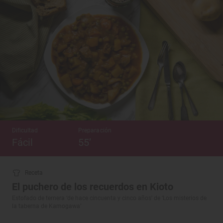
Dificultad
Preparación
Fácil
55’
Receta
El puchero de los recuerdos en Kioto
Estofado de ternera ‘de hace cincuenta y cinco años’ de ‘Los misterios de
la taberna de Kamogawa’