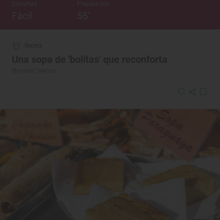
Dificultad
Preparación
Fácil
55’
Receta
Una sopa de 'bolitas' que reconforta
‘Borí-borí’ blanco