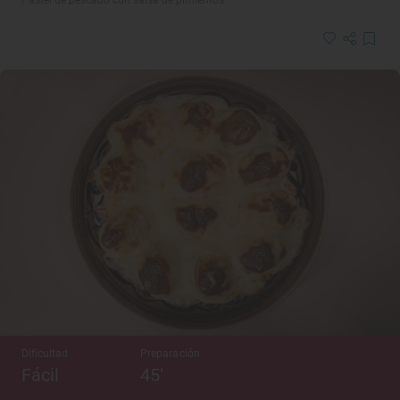
Dificultad
Preparación
Fácil
45’