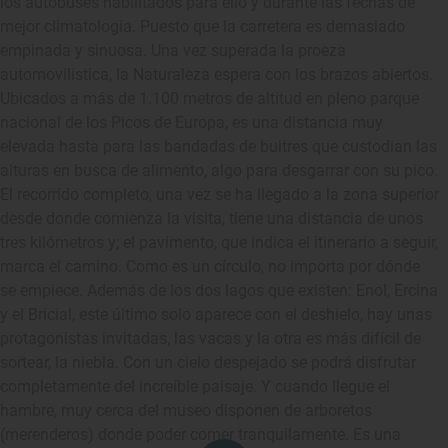
los autobuses habilitados para ello y durante las fechas de
mejor climatología. Puesto que la carretera es demasiado
empinada y sinuosa. Una vez superada la proeza
automovilística, la Naturaleza espera con los brazos abiertos.
Ubicados a más de 1.100 metros de altitud en pleno parque
nacional de los Picos de Europa, es una distancia muy
elevada hasta para las bandadas de buitres que custodian las
alturas en busca de alimento, algo para desgarrar con su pico.
El recorrido completo, una vez se ha llegado a la zona superior
desde donde comienza la visita, tiene una distancia de unos
tres kilómetros y; el pavimento, que indica el itinerario a seguir,
marca el camino. Como es un círculo, no importa por dónde
se empiece. Además de los dos lagos que existen: Enol, Ercina
y el Bricial, este último solo aparece con el deshielo, hay unas
protagonistas invitadas, las vacas y la otra es más difícil de
sortear, la niebla. Con un cielo despejado se podrá disfrutar
completamente del increíble paisaje. Y cuando llegue el
hambre, muy cerca del museo disponen de arboretos
(merenderos) donde poder comer tranquilamente. Es una