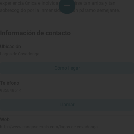
experiencia única e inolvidable sentirse tan arriba y tan
sobrecogido por la inmensidad de un páramo semejante.
Información de contacto
Ubicación
Lagos de Covadonga
Cómo llegar
Teléfono
985848614
Llamar
Web
http://www.cangasdeonis.com/lagos-de-covadonga