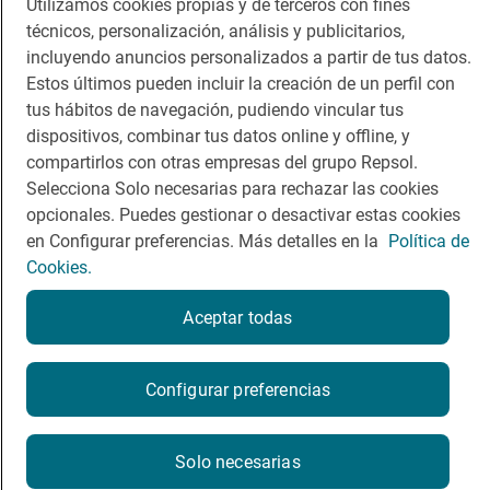
Viajar
Sala de prensa
Utilizamos cookies propias y de terceros con fines
técnicos, personalización, análisis y publicitarios,
Dormir
Canal de ética
incluyendo anuncios personalizados a partir de tus datos.
Estos últimos pueden incluir la creación de un perfil con
tus hábitos de navegación, pudiendo vincular tus
dispositivos, combinar tus datos online y offline, y
compartirlos con otras empresas del grupo Repsol.
Política de privacidad
Política de cookies
Nota legal
Selecciona Solo necesarias para rechazar las cookies
Condiciones del servicio
opcionales. Puedes gestionar o desactivar estas cookies
© Repsol S.A. 2000
- 2026
en Configurar preferencias. Más detalles en la
Política de
Cookies.
Aceptar todas
Configurar preferencias
Solo necesarias