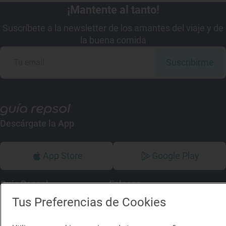
¡Mantente al tanto!
Suscríbete a la newsletter de los amantes del viaje y de
la buena comida
Suscribirme
Descárgate la App
App Store
Google Play
Guía Repsol
Enlaces
Tus Preferencias de Cookies
Comer
Contacto