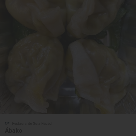
Restaurante Guía Repsol
Ábako