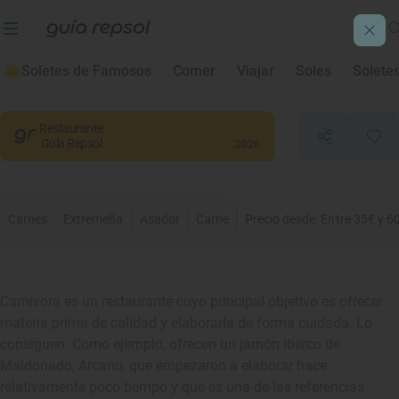
Carnívora
Soletes de Famosos
Comer
Viajar
Soles
Solete
Badajoz
, Badajoz
Restaurante
Guía Repsol
2026
Carnes
Extremeña
Asador
Carne
Precio desde: Entre 35€ y 6
Carnivora es un restaurante cuyo principal objetivo es ofrecer
materia prima de calidad y elaborarla de forma cuidada. Lo
consiguen. Como ejemplo, ofrecen un jamón ibérco de
Maldonado, Arcano, que empezaron a elaborar hace
relativamente poco tiempo y que es una de las referencias