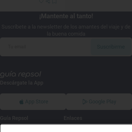
¡Mantente al tanto!
Suscríbete a la newsletter de los amantes del viaje y de
la buena comida
Suscribirme
Descárgate la App
App Store
Google Play
Guía Repsol
Enlaces