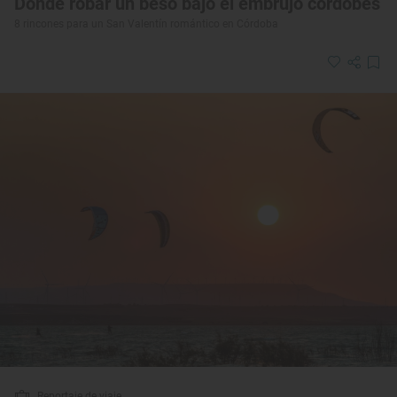
Dónde robar un beso bajo el embrujo cordobés
8 rincones para un San Valentín romántico en Córdoba
Reportaje de viaje