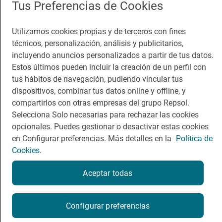
Comer
Contacto
Tus Preferencias de Cookies
Viajar
Sala de prensa
Utilizamos cookies propias y de terceros con fines
Dormir
Canal de ética
técnicos, personalización, análisis y publicitarios,
incluyendo anuncios personalizados a partir de tus datos.
Estos últimos pueden incluir la creación de un perfil con
tus hábitos de navegación, pudiendo vincular tus
dispositivos, combinar tus datos online y offline, y
Política de privacidad
Política de cookies
Nota legal
compartirlos con otras empresas del grupo Repsol.
Condiciones del servicio
Selecciona Solo necesarias para rechazar las cookies
© Repsol S.A. 2000
- 2026
opcionales. Puedes gestionar o desactivar estas cookies
en Configurar preferencias. Más detalles en la
Política de
Cookies.
Aceptar todas
Configurar preferencias