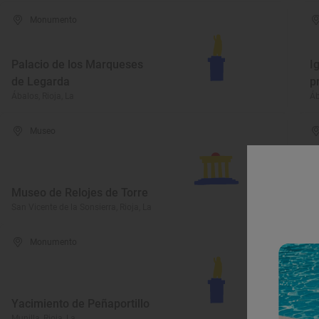
Monumento
Palacio de los Marqueses
I
de Legarda
p
Ábalos, Rioja, La
Áb
Museo
Museo de Relojes de Torre
M
San Vicente de la Sonsierra, Rioja, La
Ha
Monumento
E
Yacimiento de Peñaportillo
C
Munilla, Rioja, La
Sa