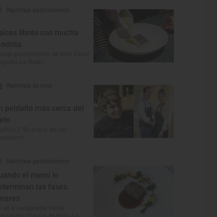
Reportaje gastronómico
aíces libres con mucha
ochila
 viaje gastronómico de ‘Aitor Esnal’
ogroño, La Rioja)
Reportaje de viaje
n peldaño más cerca del
ielo
pítulo 2 ‘En busca del Sol’
ovistar+)
Reportaje gastronómico
uando el menú lo
eterminan las fases
unares
í es el restaurante ‘Venta
ncalvillo’ (Daroca de Rioja, La