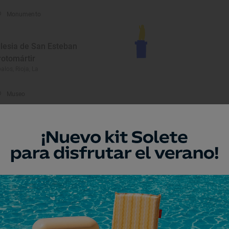
Monumento
glesia de San Esteban
rotomártir
alos, Rioja, La
Museo
useo al Aire Libre
ro, Rioja, La
Monumento
rmita de Santa María de
illas
jazarra, Rioja, La