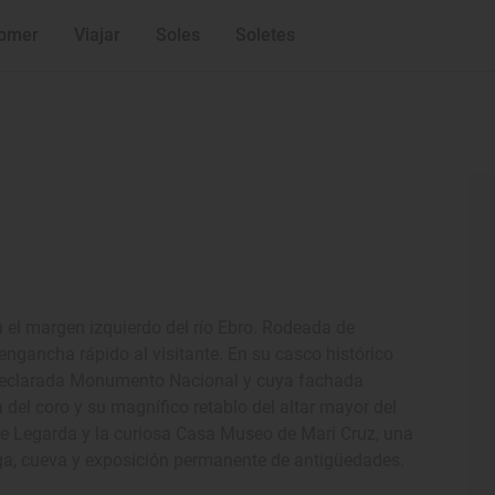
omer
Viajar
Soles
Soletes
n el margen izquierdo del río Ebro. Rodeada de
engancha rápido al visitante. En su casco histórico
, declarada Monumento Nacional y cuya fachada
ía del coro y su magnífico retablo del altar mayor del
 de Legarda y la curiosa Casa Museo de Mari Cruz, una
ga, cueva y exposición permanente de antigüedades.