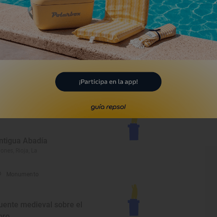
Monumento
glesia de San Gil
rvera del Río Alhama, Rioja, La
Monumento
ntigua Abadía
iones, Rioja, La
Monumento
uente medieval sobre el
bro