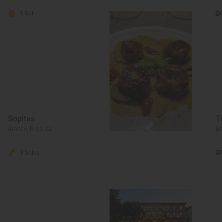
1 Sol
Sopitas
T
Arnedo, Rioja, La
En
3 Soles