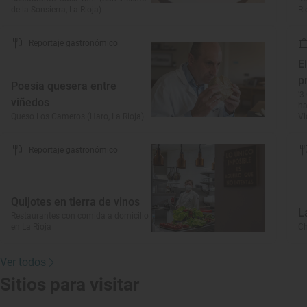
de la Sonsierra, La Rioja)
Ri
Reportaje gastronómico
E
p
Poesía quesera entre
'3
viñedos
ha
Queso Los Cameros (Haro, La Rioja)
Vi
Reportaje gastronómico
Quijotes en tierra de vinos
L
Restaurantes con comida a domicilio
en La Rioja
Ch
Ver todos
Sitios para visitar