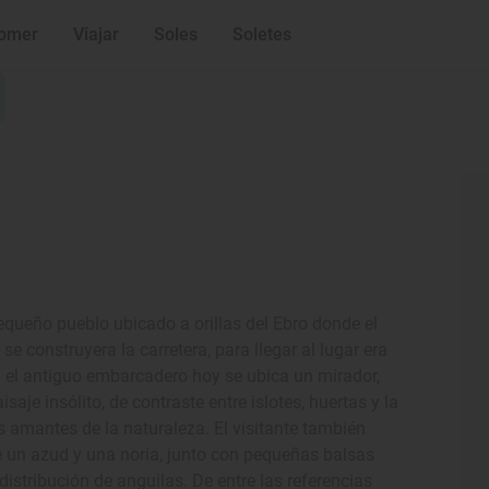
omer
Viajar
Soles
Soletes
pequeño pueblo ubicado a orillas del Ebro donde el
construyera la carretera, para llegar al lugar era
n el antiguo embarcadero hoy se ubica un mirador,
je insólito, de contraste entre islotes, huertas y la
s amantes de la naturaleza. El visitante también
de un azud y una noria, junto con pequeñas balsas
stribución de anguilas. De entre las referencias