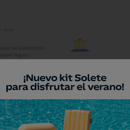
Museo
useo de la pastelería
anuel Segura
roca, Zaragoza
Monumento
glesia parroquial del
alvador
llanueva de Gállego, Zaragoza
Monumento