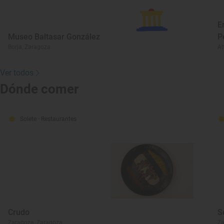
E
Museo Baltasar González
P
Borja, Zaragoza
Al
Ver todos
Dónde comer
Solete
· Restaurantes
Crudo
S
Zaragoza, Zaragoza
Za