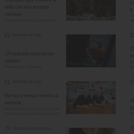
L
vida con sus propias
y
normas
Lo
Escapada a Anento (Zaragoza)
re
Reportaje de viaje
C
¿Preparado para pasar
h
miedo?
Ru
Planes para Halloween
(Z
Reportaje de viaje
Barras y mesas rumbo al
¡
noreste
p
Restaurantes en la A-2 y A-23 con
Solete: dónde comer rico y barato
Pl
Reportaje gastronómico