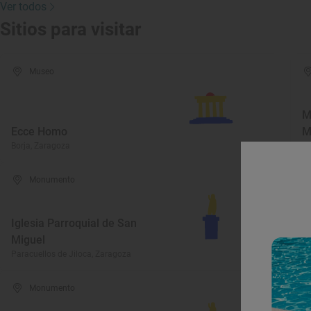
Ver todos
Sitios para visitar
Museo
M
Ecce Homo
M
Borja, Zaragoza
Da
Monumento
Iglesia Parroquial de San
I
Miguel
S
Paracuellos de Jiloca, Zaragoza
Vi
Monumento