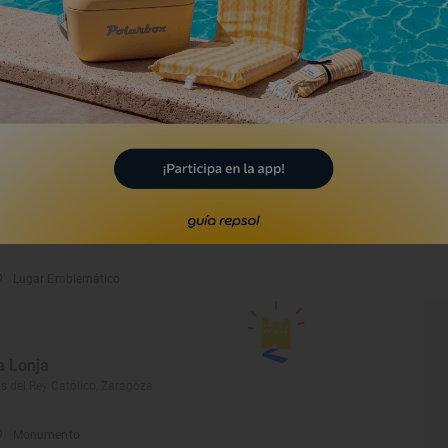
antuario de la Virgen de
agunas
riñena, Zaragoza
Monumento
asa Palacio del Marqués
e Ariza
iza, Zaragoza
Lugar Emblemático
a Lonja
s del Rey Católico, Zaragoza
Monumento