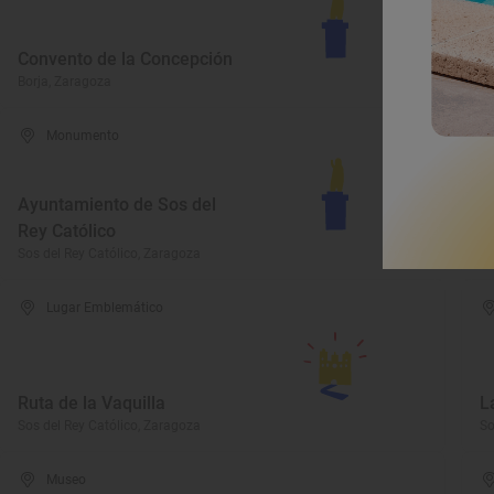
S
Convento de la Concepción
L
Borja, Zaragoza
Ca
Monumento
Ayuntamiento de Sos del
C
Rey Católico
d
Sos del Rey Católico, Zaragoza
Ar
Lugar Emblemático
Ruta de la Vaquilla
L
Sos del Rey Católico, Zaragoza
So
Museo