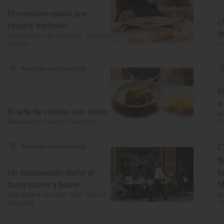
El recetario maño que
¿
respira tradición
t
Comida típica de Zaragoza: 12 platos
clásicos
Pi
Reportaje gastronómico
E
i
El arte de cocinar con mimo
‘A
Restaurante ‘Goralai’ (Zaragoza)
(Z
Reportaje gastronómico
B
Un monumento maño al
b
buen comer y beber
M
Una tarde en el mítico 'Café 1885' de
Ru
Zaragoza
(T