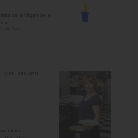
rmita de la Virgen de la
eña
fajarín, Zaragoza
Solete
· Restaurantes
erendipia
ragoza, Zaragoza