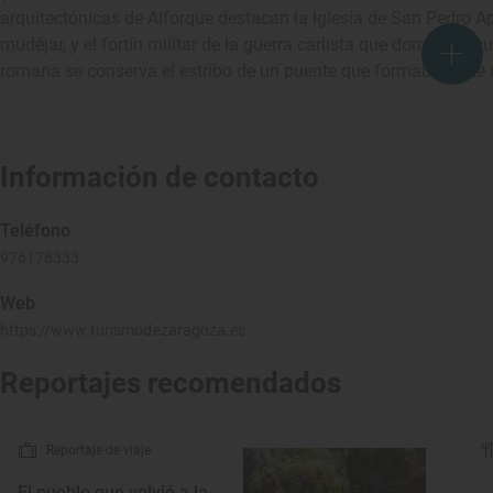
arquitectónicas de Alforque destacan la Iglesia de San Pedro Após
mudéjar, y el fortín militar de la guerra carlista que domina el 
romana se conserva el estribo de un puente que formaba parte 
Información de contacto
Teléfono
976178333
Web
https://www.turismodezaragoza.es
Reportajes recomendados
Reportaje de viaje
El pueblo que volvió a la