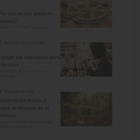
Por qué no una pizza de
iramisú?
zzería ‘22.2 Gradi’ (Zaragoza)
Reportaje gastronómico
l mejor bar alternativo para
r de vinos
montillado Winebar & Tienda’
aragoza)
Reportaje de viaje
uscando las musas y
rujas de Bécquer en el
oncayo
ta por el hayedo de Peña Roya
arazona, Zaragoza)