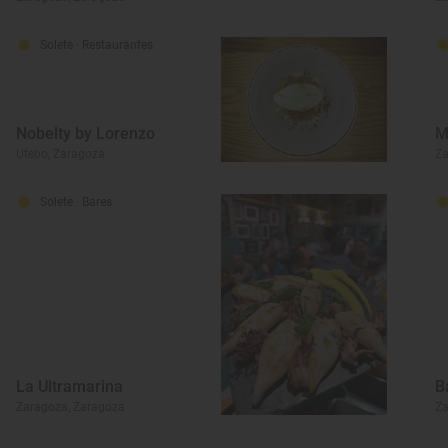
Solete
· Restaurantes
Nobelty by Lorenzo
M
Utebo, Zaragoza
Za
Solete
· Bares
La Ultramarina
B
Zaragoza, Zaragoza
Za