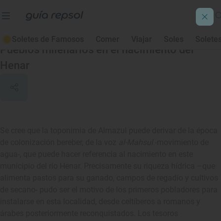
Almazul
Soletes de Famosos
Comer
Viajar
Soles
Solete
Pueblos milenarios en el nacimiento del
Henar
Se cree que la toponimia de Almazul puede derivar de la época
de colonización bereber, de la voz
al-Mahsul
-movimiento de
agua-, que puede hacer referencia al nacimiento en este
municipio del río Henar. Precisamente su riqueza hídrica –que
alimenta pastos para su ganado, campos de regadío y cultivos
de secano- pudo ser el motivo de los primeros pobladores para
instalarse en esta localidad, desde celtíberos a romanos y
árabes posteriormente reconquistados. Los tesoros