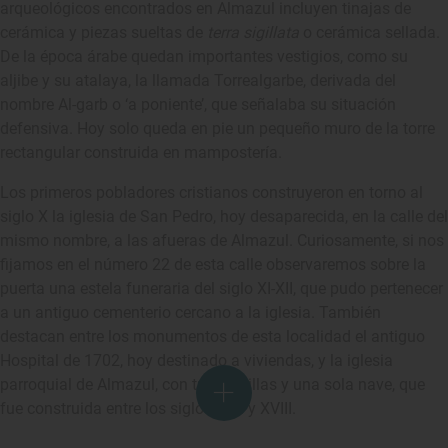
arqueológicos encontrados en Almazul incluyen tinajas de
cerámica y piezas sueltas de
terra sigillata
o cerámica sellada.
De la época árabe quedan importantes vestigios, como su
aljibe y su atalaya, la llamada Torrealgarbe, derivada del
nombre Al-garb o ‘a poniente’, que señalaba su situación
defensiva. Hoy solo queda en pie un pequeño muro de la torre
rectangular construida en mampostería.
Los primeros pobladores cristianos construyeron en torno al
siglo X la iglesia de San Pedro, hoy desaparecida, en la calle del
mismo nombre, a las afueras de Almazul. Curiosamente, si nos
fijamos en el número 22 de esta calle observaremos sobre la
puerta una estela funeraria del siglo XI-XII, que pudo pertenecer
a un antiguo cementerio cercano a la iglesia. También
destacan entre los monumentos de esta localidad el antiguo
Hospital de 1702, hoy destinado a viviendas, y la iglesia
parroquial de Almazul, con tres capillas y una sola nave, que
fue construida entre los siglos XVII y XVIII.