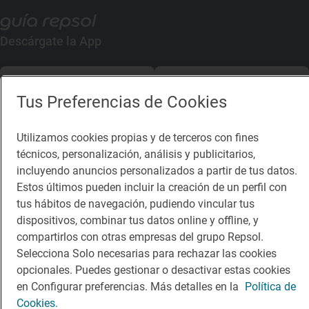
Descárgate la App
App Store
Google Play
Tus Preferencias de Cookies
Guía Repsol
Enlaces
Utilizamos cookies propias y de terceros con fines
técnicos, personalización, análisis y publicitarios,
Comer
Contacto
incluyendo anuncios personalizados a partir de tus datos.
Viajar
Sala de prensa
Estos últimos pueden incluir la creación de un perfil con
tus hábitos de navegación, pudiendo vincular tus
Dormir
Canal de ética
dispositivos, combinar tus datos online y offline, y
compartirlos con otras empresas del grupo Repsol.
Selecciona Solo necesarias para rechazar las cookies
opcionales. Puedes gestionar o desactivar estas cookies
en Configurar preferencias. Más detalles en la
Política de
Política de privacidad
Política de cookies
Nota legal
Cookies.