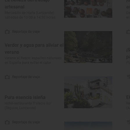
artesanal
a
Mercadillo de Haría (Lanzarote):
De
sábados de 10:00 a 14:30 horas
en
Reportaje de viaje
Verdor y agua para aliviar el
¡
verano
p
Verano al fresco: espacios naturales
en España para evitar el calor
Pl
Reportaje de viaje
Pura esencia isleña
E
Hotel-restaurante ‘Palacio Ico’
Re
(Teguise, Lanzarote)
(A
Reportaje de viaje