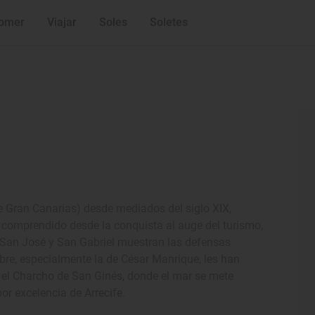
omer
Viajar
Soles
Soletes
de Gran Canarias) desde mediados del siglo XIX,
l comprendido desde la conquista al auge del turismo,
e San José y San Gabriel muestran las defensas
bre, especialmente la de César Manrique, les han
 el Charcho de San Ginés, donde el mar se mete
por excelencia de Arrecife.