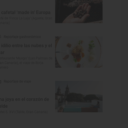
l cafetal ‘made in’ Europa
fé de ‘Finca La Laja’ (Agaete, Gran
naria)
Reportaje gastronómico
l idilio entre las nubes y el
ar
staurante ‘Muxgo’ (Las Palmas de
an Canaria), el viaje de Borja
rrero
Reportaje de viaje
na joya en el corazón de
elde
tel S. XVI (Telde, Gran Canaria)