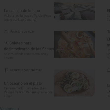
La sal hija de la luna
E
Visita a las Salinas de Tenefé (Pozo
Ca
Izquierdo, Gran Canaria)
Ca
Reportaje de viaje
E
10 Soletes para
m
desintoxicarse de las fiestas
Re
Soletes: dónde comer sano, rico y
Gr
barato
Ma
Reportaje gastronómico
Un océano en el plato
U
Restaurante 'Embarcadero' (Las
T
Palmas de Gran Canaria) y su sabor
a mar
Ho
Ver todos