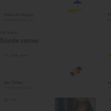
Playa de Vargas
P
Agüimes, Palmas, Las
Be
Ver todos
Dónde comer
Solete
· Bares
Bar Tintan
I
Arrecife, Palmas, Las
Ar
1 Sol