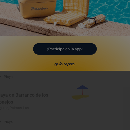
laya de La Arena
recife, Palmas, Las
Playa
laya de El Reducto
recife, Palmas, Las
Playa
laya de Barranco de los
onejos
guise, Palmas, Las
Playa