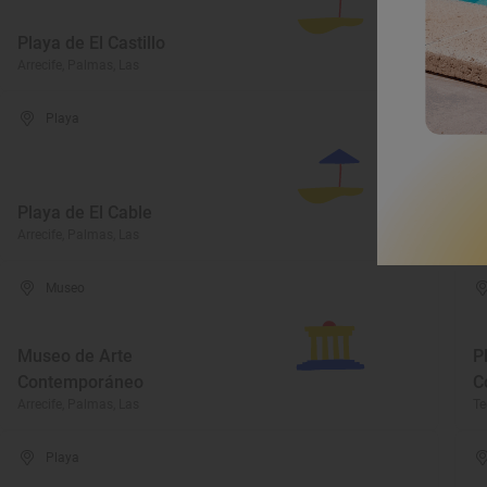
Playa de El Castillo
P
Arrecife, Palmas, Las
Ar
Playa
Playa de El Cable
P
Arrecife, Palmas, Las
Ar
Museo
Museo de Arte
P
Contemporáneo
C
Arrecife, Palmas, Las
Te
Playa