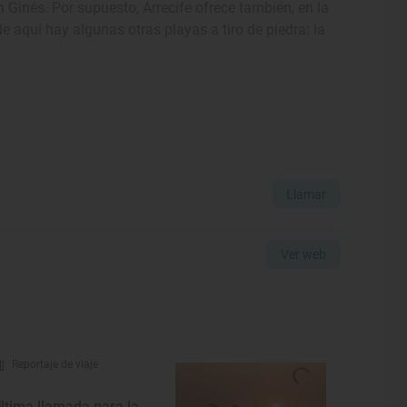
n Ginés. Por supuesto, Arrecife ofrece también, en la
e aquí hay algunas otras playas a tiro de piedra: la
Llamar
Ver web
Reportaje de viaje
Última llamada para la