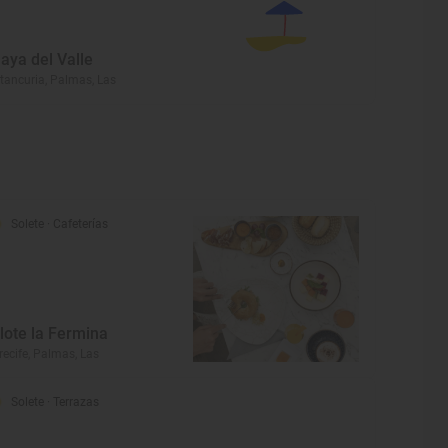
laya del Valle
tancuria, Palmas, Las
Solete
· Cafeterías
slote la Fermina
recife, Palmas, Las
Solete
· Terrazas