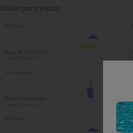
Sitios para visitar
Playa
Playa de La Concha
P
Arrecife, Palmas, Las
Ar
Monumento
E
Casa de Los Arroyo
A
Arrecife, Palmas, Las
Ar
Playa