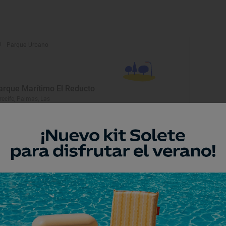
Parque Urbano
arque Marítimo El Reducto
recife, Palmas, Las
Lugar Emblemático
l Charco de San Ginés de
rrecife
recife, Palmas, Las
Playa